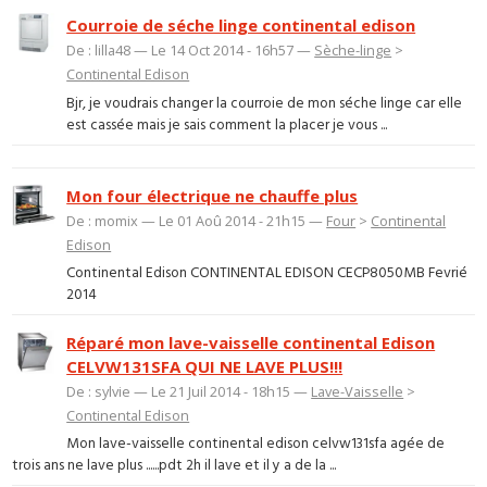
Courroie de séche linge continental edison
De : lilla48 — Le 14 Oct 2014 - 16h57 —
Sèche-linge
>
Continental Edison
Bjr, je voudrais changer la courroie de mon séche linge car elle
est cassée mais je sais comment la placer je vous ...
Mon four électrique ne chauffe plus
De : momix — Le 01 Aoû 2014 - 21h15 —
Four
>
Continental
Edison
Continental Edison CONTINENTAL EDISON CECP8050MB Fevrié
2014
Réparé mon lave-vaisselle continental Edison
CELVW131SFA QUI NE LAVE PLUS!!!
De : sylvie — Le 21 Juil 2014 - 18h15 —
Lave-Vaisselle
>
Continental Edison
Mon lave-vaisselle continental edison celvw131sfa agée de
trois ans ne lave plus ......pdt 2h il lave et il y a de la ...