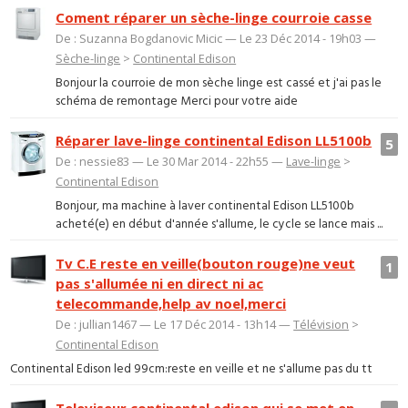
Coment réparer un sèche-linge courroie casse
De : Suzanna Bogdanovic Micic — Le 23 Déc 2014 - 19h03 —
Sèche-linge
>
Continental Edison
Bonjour la courroie de mon sèche linge est cassé et j'ai pas le
schéma de remontage Merci pour votre aide
Réparer lave-linge continental Edison LL5100b
5
De : nessie83 — Le 30 Mar 2014 - 22h55 —
Lave-linge
>
Continental Edison
Bonjour, ma machine à laver continental Edison LL5100b
acheté(e) en début d'année s'allume, le cycle se lance mais ...
Tv C.E reste en veille(bouton rouge)ne veut
1
pas s'allumée ni en direct ni ac
telecommande,help av noel,merci
De : jullian1467 — Le 17 Déc 2014 - 13h14 —
Télévision
>
Continental Edison
Continental Edison led 99cm:reste en veille et ne s'allume pas du tt
Televiseur continental edison qui se met en