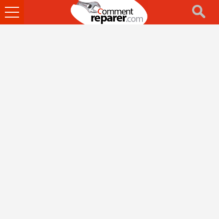
Ouvrir
le
menu