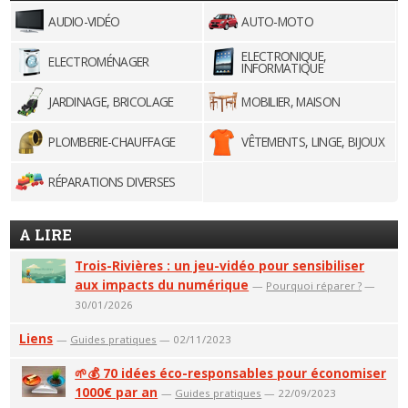
AUDIO-VIDÉO
AUTO-MOTO
ELECTRONIQUE,
ELECTROMÉNAGER
INFORMATIQUE
JARDINAGE, BRICOLAGE
MOBILIER, MAISON
PLOMBERIE-CHAUFFAGE
VÊTEMENTS, LINGE, BIJOUX
RÉPARATIONS DIVERSES
A LIRE
Trois-Rivières : un jeu-vidéo pour sensibiliser
aux impacts du numérique
—
Pourquoi réparer ?
—
30/01/2026
Liens
—
Guides pratiques
— 02/11/2023
🌱💰 70 idées éco-responsables pour économiser
1000€ par an
—
Guides pratiques
— 22/09/2023