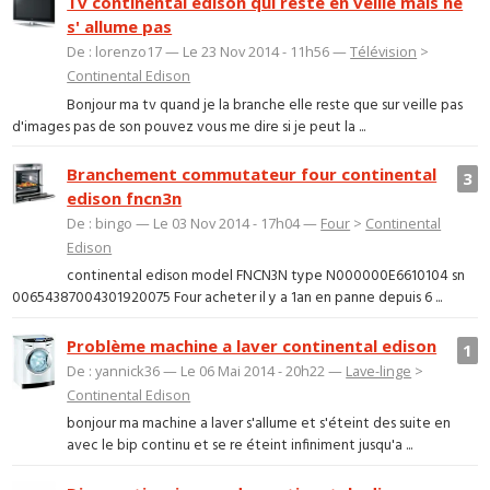
Tv continental edison qui reste en veille mais ne
s' allume pas
De : lorenzo17 — Le 23 Nov 2014 - 11h56 —
Télévision
>
Continental Edison
Bonjour ma tv quand je la branche elle reste que sur veille pas
d'images pas de son pouvez vous me dire si je peut la ...
Branchement commutateur four continental
3
edison fncn3n
De : bingo — Le 03 Nov 2014 - 17h04 —
Four
>
Continental
Edison
continental edison model FNCN3N type N000000E6610104 sn
00654387004301920075 Four acheter il y a 1an en panne depuis 6 ...
Problème machine a laver continental edison
1
De : yannick36 — Le 06 Mai 2014 - 20h22 —
Lave-linge
>
Continental Edison
bonjour ma machine a laver s'allume et s'éteint des suite en
avec le bip continu et se re éteint infiniment jusqu'a ...