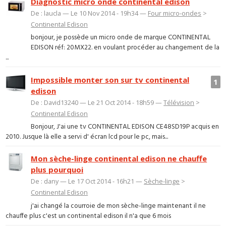
Diagnostic micro onde continental edison
De : laucla — Le 10 Nov 2014 - 19h34 —
Four micro-ondes
>
Continental Edison
bonjour, je possède un micro onde de marque CONTINENTAL
EDISON réf: 20MX22. en voulant procéder au changement de la
...
Impossible monter son sur tv continental
1
edison
De : David13240 — Le 21 Oct 2014 - 18h59 —
Télévision
>
Continental Edison
Bonjour, J'ai une tv CONTINENTAL EDISON CE48SD19P acquis en
2010. Jusque là elle a servi d' écran lcd pour le pc, mais...
Mon sèche-linge continental edison ne chauffe
plus pourquoi
De : dany — Le 17 Oct 2014 - 16h21 —
Sèche-linge
>
Continental Edison
j'ai changé la courroie de mon sèche-linge maintenant il ne
chauffe plus c'est un continental edison il n'a que 6 mois