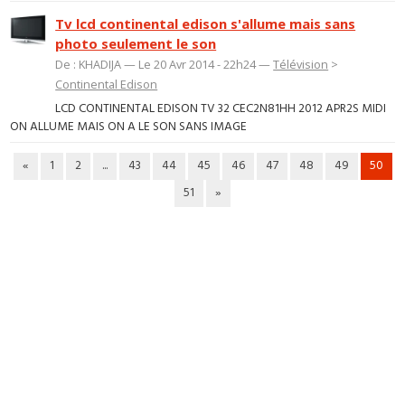
Tv lcd continental edison s'allume mais sans
photo seulement le son
De : KHADIJA — Le 20 Avr 2014 - 22h24 —
Télévision
>
Continental Edison
LCD CONTINENTAL EDISON TV 32 CEC2N81HH 2012 APR2S MIDI
ON ALLUME MAIS ON A LE SON SANS IMAGE
«
1
2
...
43
44
45
46
47
48
49
50
51
»