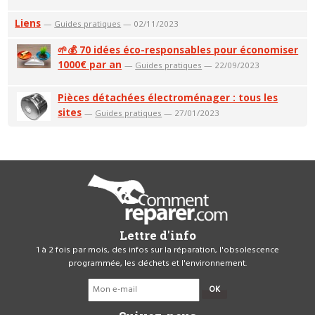
Liens
—
Guides pratiques
— 02/11/2023
🌱💰 70 idées éco-responsables pour économiser
1000€ par an
—
Guides pratiques
— 22/09/2023
Pièces détachées électroménager : tous les
sites
—
Guides pratiques
— 27/01/2023
Lettre d'info
1 à 2 fois par mois, des infos sur la réparation, l'obsolescence
programmée, les déchets et l'environnement.
OK