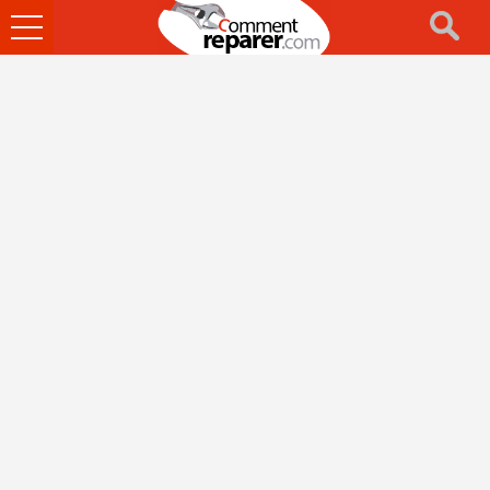
Ouvrir
le
menu