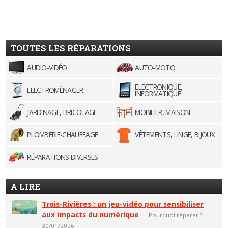
TOUTES LES RÉPARATIONS
AUDIO-VIDÉO
AUTO-MOTO
ELECTRONIQUE,
ELECTROMÉNAGER
INFORMATIQUE
JARDINAGE, BRICOLAGE
MOBILIER, MAISON
PLOMBERIE-CHAUFFAGE
VÊTEMENTS, LINGE, BIJOUX
RÉPARATIONS DIVERSES
A LIRE
Trois-Rivières : un jeu-vidéo pour sensibiliser
aux impacts du numérique
—
Pourquoi réparer ?
—
30/01/2026