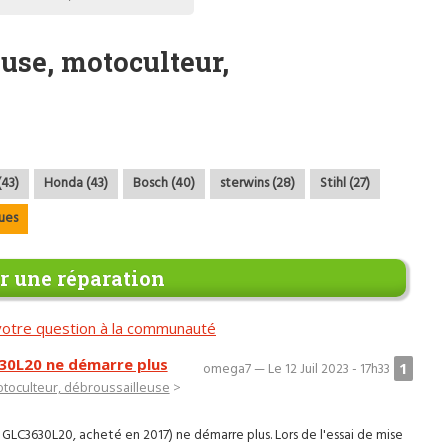
use, motoculteur,
(43)
Honda (43)
Bosch (40)
sterwins (28)
Stihl (27)
ues
 une réparation
otre question à la communauté
30L20 ne démarre plus
1
omega7 — Le 12 Juil 2023 - 17h33
toculteur, débroussailleuse
>
LC3630L20, acheté en 2017) ne démarre plus. Lors de l'essai de mise