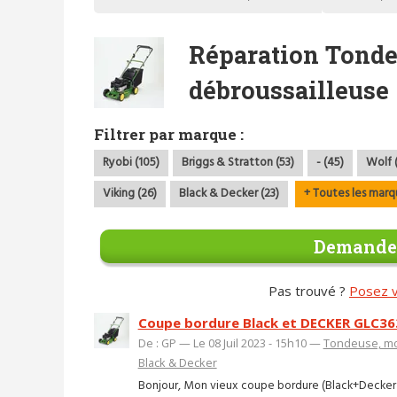
Réparation Tonde
débroussailleuse
Filtrer par marque :
Ryobi (105)
Briggs & Stratton (53)
- (45)
Wolf 
Viking (26)
Black & Decker (23)
+ Toutes les marq
Demander
Pas trouvé ?
Posez v
Coupe bordure Black et DECKER GLC36
De : GP — Le 08 Juil 2023 - 15h10 —
Tondeuse, mo
Black & Decker
Bonjour, Mon vieux coupe bordure (Black+Decker G