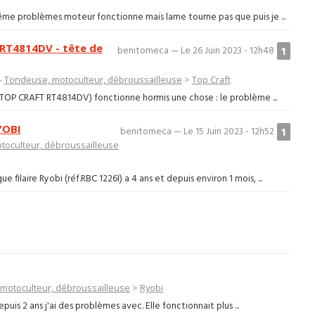
ême problèmes moteur fonctionne mais lame tourne pas que puis je ...
 RT4814DV - tête de
1
benitomeca — Le 26 Juin 2023 - 12h48
—
Tondeuse, motoculteur, débroussailleuse
>
Top Craft
 (TOP CRAFT RT4814DV) fonctionne hormis une chose : le problème ...
YOBI
1
benitomeca — Le 15 Juin 2023 - 12h52
oculteur, débroussailleuse
filaire Ryobi (réf.RBC 1226I) a 4 ans et depuis environ 1 mois, ...
motoculteur, débroussailleuse
>
Ryobi
is 2 ans j'ai des problèmes avec. Elle fonctionnait plus ...