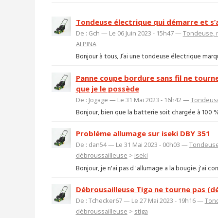
Tondeuse électrique qui démarre et s’
De : Gch — Le 06 Juin 2023 - 15h47 —
Tondeuse, m
ALPINA
Bonjour à tous, J’ai une tondeuse électrique marque
Panne coupe bordure sans fil ne tourne 
que je le possède
De : Jogage — Le 31 Mai 2023 - 16h42 —
Tondeuse
Bonjour, bien que la batterie soit chargée à 100
Probléme allumage sur iseki DBY 351
De : dan54 — Le 31 Mai 2023 - 00h03 —
Tondeuse,
débroussailleuse
>
iseki
Bonjour, je n'ai pas d 'allumage a la bougie. j'ai con
Débrousailleuse Tiga ne tourne pas (d
De : Tchecker67 — Le 27 Mai 2023 - 19h16 —
Tond
débroussailleuse
>
stiga