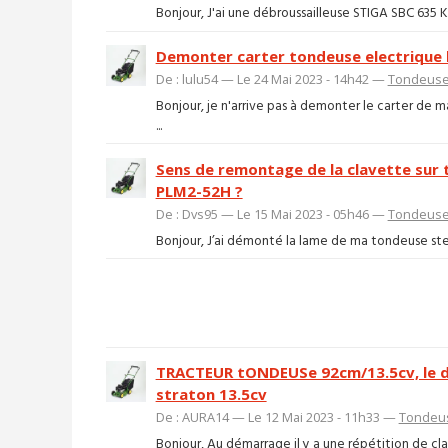
Bonjour, J'ai une débroussailleuse STIGA SBC 635 KD. 
Demonter carter tondeuse electrique 
De : lulu54 — Le 24 Mai 2023 - 14h42 —
Tondeuse,
Bonjour, je n'arrive pas à demonter le carter de 
...
Sens de remontage de la clavette sur
PLM2-52H ?
De : Dvs95 — Le 15 Mai 2023 - 05h46 —
Tondeuse,
Bonjour, J’ai démonté la lame de ma tondeuse sterw
TRACTEUR tONDEUSe 92cm/13.5cv, le d
straton 13.5cv
De : AURA14 — Le 12 Mai 2023 - 11h33 —
Tondeus
Bonjour, Au démarrage il y a une répétition de cla