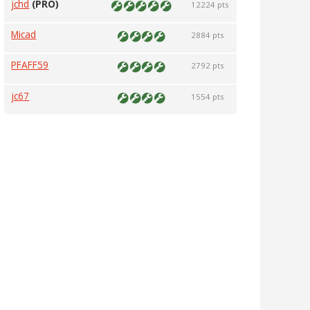
jchd
(PRO)
12224 pts
Micad
2884 pts
PFAFF59
2792 pts
jc67
1554 pts