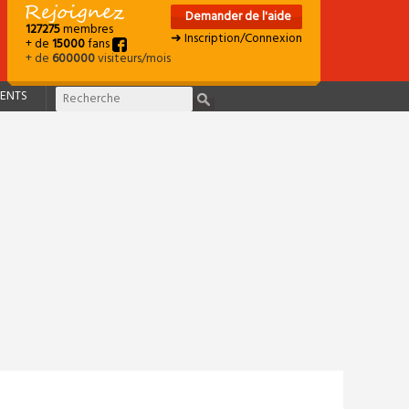
Demander de l'aide
127275
membres
➜ Inscription/Connexion
+ de
15000
fans
+ de
600000
visiteurs/mois
ENTS