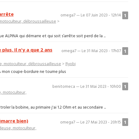
arrête
1
omega7 — Le 07 Juin 2023 - 12h14
otoculteur, débroussailleuse
>
 ALPINA qui démarre et qui soit s’arrête soit perd de la ...
plus. Il n'y a que 2 ans
1
omega7 — Le 31 Mai 2023 - 17h07
, motoculteur, débroussailleuse
>
Ryobi
 % mon coupe-bordure ne tourne plus
1
benitomeca — Le 31 Mai 2023 - 10h00
 motoculteur,
troler la bobine, au primaire j'ai 1.2 Ohm et au secondaire ...
émarre bien)
1
omega7 — Le 27 Mai 2023 - 20h15
euse, motoculteur,