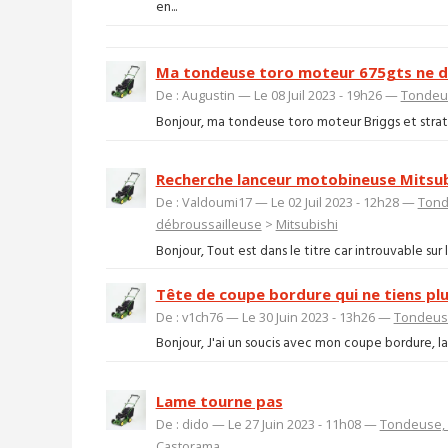
en...
Ma tondeuse toro moteur 675gts ne d
De : Augustin — Le 08 Juil 2023 - 19h26 —
Tondeus
Bonjour, ma tondeuse toro moteur Briggs et stratt
Recherche lanceur motobineuse Mitsub
De : Valdoumi17 — Le 02 Juil 2023 - 12h28 —
Tond
débroussailleuse
>
Mitsubishi
Bonjour, Tout est dans le titre car introuvable sur l
Tête de coupe bordure qui ne tiens plu
De : v1ch76 — Le 30 Juin 2023 - 13h26 —
Tondeuse
Bonjour, J'ai un soucis avec mon coupe bordure, la 
Lame tourne pas
De : dido — Le 27 Juin 2023 - 11h08 —
Tondeuse, 
Castorama