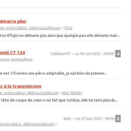
émarre plus
e, motoculteur, débroussailleuse
>
Toro
on 675gts ne démarre plus alors que quelque peu elle démarre mais ...
ishi CT 124
4
Valdoumi17 — Le 04 Juil 2023 - 20h45
euse, motoculteur,
e net. S'il existe une pièce adaptable, je suis bien sûr preneur....
s à la transmission
, motoculteur, débroussailleuse
>
Mac Allister
tête de coupe de celui-ci ne fait que tomber, elle ne teins plus du ...
2
dido — Le 27 Juin 2023 - 19h16
motoculteur, débroussailleuse
>