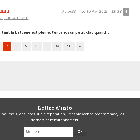
coup
1
Valou33 — Le 30 Avr 2023 - 23h38
e, motoculteur,
tant la batterie est pleine. J’entends un petit clac quand ...
7
8
9
10
...
39
40
»
Lettre d'info
is par mois, des infos sur la réparation, l'obsolescence programmée, les
déchets et l'environnement.
OK