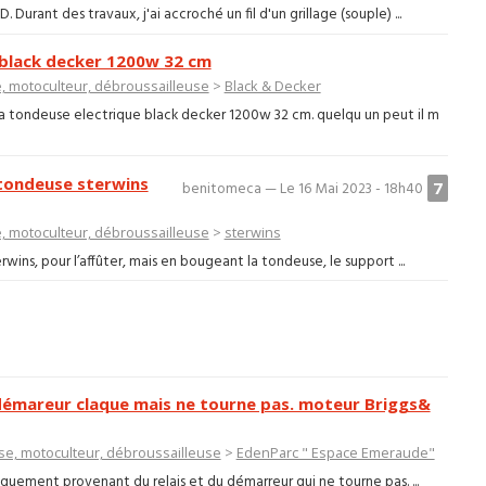
Durant des travaux, j'ai accroché un fil d'un grillage (souple) ...
black decker 1200w 32 cm
 motoculteur, débroussailleuse
>
Black & Decker
ma tondeuse electrique black decker 1200w 32 cm. quelqu un peut il m
 tondeuse sterwins
7
benitomeca — Le 16 Mai 2023 - 18h40
 motoculteur, débroussailleuse
>
sterwins
ins, pour l’affûter, mais en bougeant la tondeuse, le support ...
émareur claque mais ne tourne pas. moteur Briggs&
e, motoculteur, débroussailleuse
>
EdenParc " Espace Emeraude"
quement provenant du relais et du démarreur qui ne tourne pas. ...