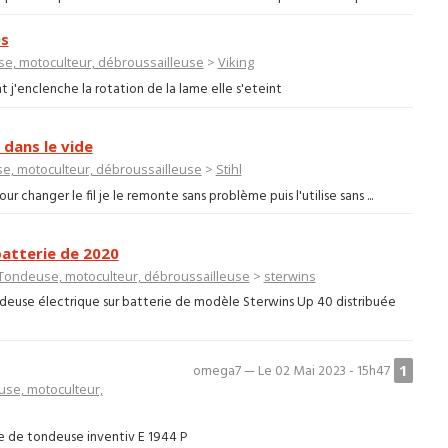
0s
e, motoculteur, débroussailleuse
>
Viking
j'enclenche la rotation de la lame elle s'eteint
 dans le vide
e, motoculteur, débroussailleuse
>
Stihl
changer le fil je le remonte sans problème puis l'utilise sans ...
batterie de 2020
Tondeuse, motoculteur, débroussailleuse
>
sterwins
deuse électrique sur batterie de modèle Sterwins Up 40 distribuée
1
omega7 — Le 02 Mai 2023 - 15h47
se, motoculteur,
me de tondeuse inventiv E 1944 P