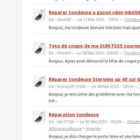
Reparer tondeuse a gazon vikin mb65
De : clovis81 — Le 11 Mai 2023 - 15h52 —
Tondeus
Bonjour, ma tondeuse demare tres bien mais quant 
Tete de coupe de ma Stihl FS55 tourne
De : Vincent — Le 08 Mai 2023 - 20h03 —
Tondeus
Bonjour, Apres avoir démonté la tête de coupe pour 
Réparer tondeuse Sterwins up 40 sur 
De : Snoopy911rs92 — Le 08 Mai 2023 - 12h16 —
Bonjour, je rencontre des problèmes avec ma ton
par...
Réparation tondeuse
De : kiki17100 — Le 02 Mai 2023 - 15h39 —
Tondeu
débroussailleuse
>
inventiv
Bonjour, je dois changer le porte lame et une la