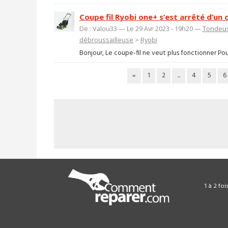
Coupe fil Ryobi one+ s’est arrêté d’un 
De : Valou33 — Le 29 Avr 2023 - 19h20 —
Tondeus
débroussailleuse
>
Ryobi
Bonjour, Le coupe-fil ne veut plus fonctionner Pour
«
1
2
...
4
5
6
1 à 2 fo