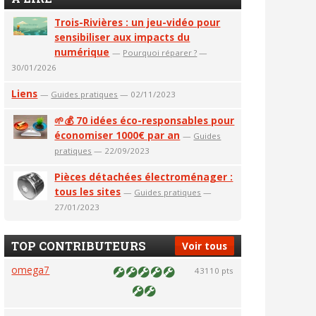
Trois-Rivières : un jeu-vidéo pour
sensibiliser aux impacts du
numérique
—
Pourquoi réparer ?
—
30/01/2026
Liens
—
Guides pratiques
— 02/11/2023
🌱💰 70 idées éco-responsables pour
économiser 1000€ par an
—
Guides
pratiques
— 22/09/2023
Pièces détachées électroménager :
tous les sites
—
Guides pratiques
—
27/01/2023
TOP CONTRIBUTEURS
Voir tous
omega7
43110 pts