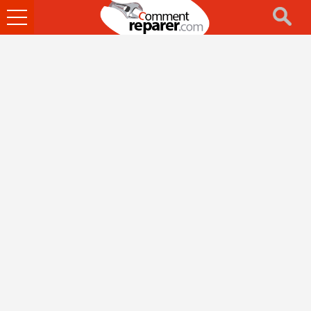
Ouvrir
le
menu