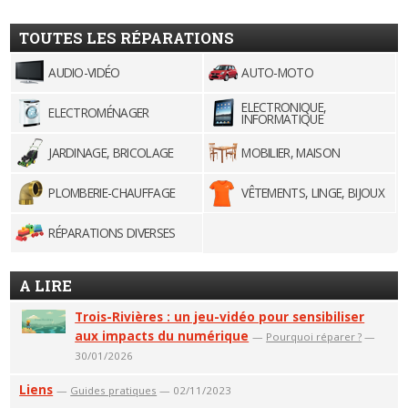
TOUTES LES RÉPARATIONS
AUDIO-VIDÉO
AUTO-MOTO
ELECTRONIQUE,
ELECTROMÉNAGER
INFORMATIQUE
JARDINAGE, BRICOLAGE
MOBILIER, MAISON
PLOMBERIE-CHAUFFAGE
VÊTEMENTS, LINGE, BIJOUX
RÉPARATIONS DIVERSES
A LIRE
Trois-Rivières : un jeu-vidéo pour sensibiliser
aux impacts du numérique
—
Pourquoi réparer ?
—
30/01/2026
Liens
—
Guides pratiques
— 02/11/2023