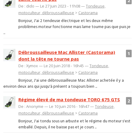
2
De : dido — Le 27 Juin 2023 - 11h08 —
Tondeuse,
motoculteur, débroussailleuse
>
Castorama
Bonjour, J'ai 2 tendeuse électrique et les deux même
problèmes moteur fonctionne mais lame tourne pas que puis je
...
Débroussailleuse Mac Allister (Castorama)
1
dont la tête ne tourne pas
De : Xymox — Le 20 Juin 2018 - 16h45 —
Tondeuse,
motoculteur, débroussailleuse
>
Castorama
Bonjour, J'ai une débroussailleuse Mac Allister achetée il y a
environ deux ans qui jusqu'à présent a toujours bien ...
Régime élevé de ma tondeuse TORO 675 GTS
2
De : Anonyme — Le 10 Juin 2016 - 16h47 —
Tondeuse,
motoculteur, débroussailleuse
>
Castorama
Bonjour, J'ai tondu sous un arbuste et le régime du moteur s'est
emballé. Depuis, il ne baisse pas et je cours ...