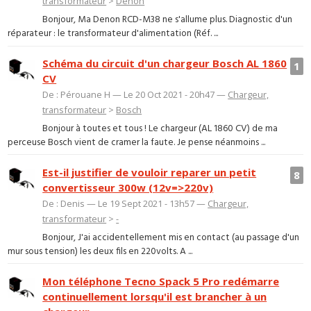
transformateur
>
Denon
Bonjour, Ma Denon RCD-M38 ne s'allume plus. Diagnostic d'un
réparateur : le transformateur d'alimentation (Réf. ...
Schéma du circuit d'un chargeur Bosch AL 1860
1
CV
De : Pérouane H — Le 20 Oct 2021 - 20h47 —
Chargeur,
transformateur
>
Bosch
Bonjour à toutes et tous ! Le chargeur (AL 1860 CV) de ma
perceuse Bosch vient de cramer la faute. Je pense néanmoins ...
Est-il justifier de vouloir reparer un petit
8
convertisseur 300w (12v=>220v)
De : Denis — Le 19 Sept 2021 - 13h57 —
Chargeur,
transformateur
>
-
Bonjour, J'ai accidentellement mis en contact (au passage d'un
mur sous tension) les deux fils en 220volts. A ...
Mon téléphone Tecno Spack 5 Pro redémarre
continuellement lorsqu'il est brancher à un