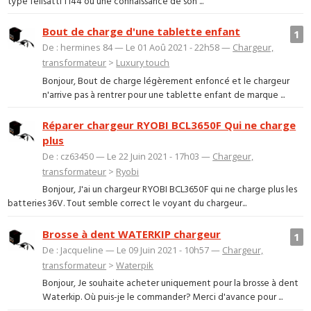
type felisatti f144 ou une connaissance de son ...
Bout de charge d'une tablette enfant
1
De : hermines 84 — Le 01 Aoû 2021 - 22h58 —
Chargeur,
transformateur
>
Luxury touch
Bonjour, Bout de charge légèrement enfoncé et le chargeur
n'arrive pas à rentrer pour une tablette enfant de marque ...
Réparer chargeur RYOBI BCL3650F Qui ne charge
plus
De : cz63450 — Le 22 Juin 2021 - 17h03 —
Chargeur,
transformateur
>
Ryobi
Bonjour, J'ai un chargeur RYOBI BCL3650F qui ne charge plus les
batteries 36V. Tout semble correct le voyant du chargeur...
Brosse à dent WATERKIP chargeur
1
De : Jacqueline — Le 09 Juin 2021 - 10h57 —
Chargeur,
transformateur
>
Waterpik
Bonjour, Je souhaite acheter uniquement pour la brosse à dent
Waterkip. Où puis-je le commander? Merci d'avance pour ...