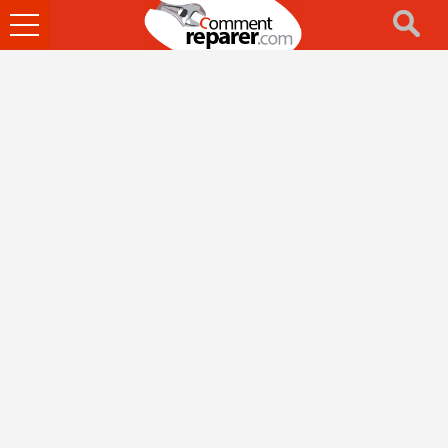
Ouvrir
le
menu