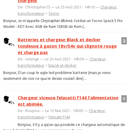
chargeur
De : Christopher73 — Le 25 Aoû 2021 - 14h10 —
Chargeur,
transformateur
>
Tecno
Bonjour, Je m'appelle Chrįstøphėr Øbīnnā J'utilise un Tecno Spack 5 Pro
Model - KD7 Avec 4GB de Ram 128GB de Rom (...
Batteries et chargeur Black et decker
2
tondeuse à gazon 18v/54v qui clignote rouge
et charge pas
De : solange — Le 23 Aoû 2021 - 14h39 —
Chargeur,
transformateur
>
blacvk et decker
Bonjour, D'un coup le sigle led problème batterie (mais je viens
seulement de voir ce qua le dessin voulait dire) ...
Chargeur viceuse felasatti f144 l'alimentation
1
est abimée.
De : Ruspina — Le 12 Mai 2021 - 10h05 —
Chargeur,
transformateur
>
Felisatti f144
Bonjour, S'il y a qq'un qui possède ce chargeur automatique de