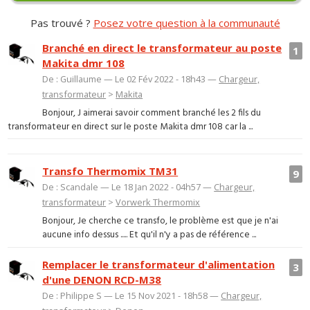
Pas trouvé ?
Posez votre question à la communauté
Branché en direct le transformateur au poste
1
Makita dmr 108
De : Guillaume — Le 02 Fév 2022 - 18h43 —
Chargeur,
transformateur
>
Makita
Bonjour, J aimerai savoir comment branché les 2 fils du
transformateur en direct sur le poste Makita dmr 108 car la ...
Transfo Thermomix TM31
9
De : Scandale — Le 18 Jan 2022 - 04h57 —
Chargeur,
transformateur
>
Vorwerk Thermomix
Bonjour, Je cherche ce transfo, le problème est que je n'ai
aucune info dessus ..... Et qu'il n'y a pas de référence ...
Remplacer le transformateur d'alimentation
3
d'une DENON RCD-M38
De : Philippe S — Le 15 Nov 2021 - 18h58 —
Chargeur,