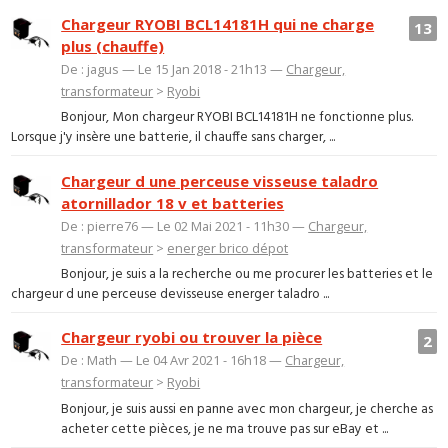
Chargeur RYOBI BCL14181H qui ne charge
13
plus (chauffe)
De : jagus — Le 15 Jan 2018 - 21h13 —
Chargeur,
transformateur
>
Ryobi
Bonjour, Mon chargeur RYOBI BCL14181H ne fonctionne plus.
Lorsque j'y insère une batterie, il chauffe sans charger, ...
Chargeur d une perceuse visseuse taladro
atornillador 18 v et batteries
De : pierre76 — Le 02 Mai 2021 - 11h30 —
Chargeur,
transformateur
>
energer brico dépot
Bonjour, je suis a la recherche ou me procurer les batteries et le
chargeur d une perceuse devisseuse energer taladro ...
Chargeur ryobi ou trouver la pièce
2
De : Math — Le 04 Avr 2021 - 16h18 —
Chargeur,
transformateur
>
Ryobi
Bonjour, je suis aussi en panne avec mon chargeur, je cherche as
acheter cette pièces, je ne ma trouve pas sur eBay et ...