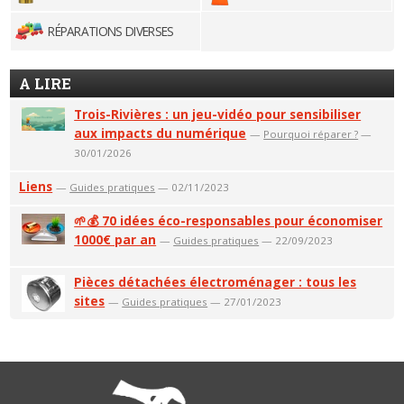
RÉPARATIONS DIVERSES
A LIRE
Trois-Rivières : un jeu-vidéo pour sensibiliser
aux impacts du numérique
—
Pourquoi réparer ?
—
30/01/2026
Liens
—
Guides pratiques
— 02/11/2023
🌱💰 70 idées éco-responsables pour économiser
1000€ par an
—
Guides pratiques
— 22/09/2023
Pièces détachées électroménager : tous les
sites
—
Guides pratiques
— 27/01/2023