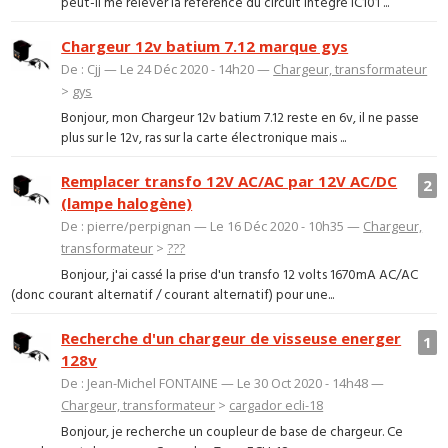
peut-il me relever la référence du circuit intégré IC101 ...
Chargeur 12v batium 7.12 marque gys
De : Cjj — Le 24 Déc 2020 - 14h20 —
Chargeur, transformateur
>
gys
Bonjour, mon Chargeur 12v batium 7.12 reste en 6v, il ne passe
plus sur le 12v, ras sur la carte électronique mais ...
Remplacer transfo 12V AC/AC par 12V AC/DC
2
(lampe halogène)
De : pierre/perpignan — Le 16 Déc 2020 - 10h35 —
Chargeur,
transformateur
>
???
Bonjour, j'ai cassé la prise d'un transfo 12 volts 1670mA AC/AC
(donc courant alternatif / courant alternatif) pour une...
Recherche d'un chargeur de visseuse energer
1
128v
De : Jean-Michel FONTAINE — Le 30 Oct 2020 - 14h48 —
Chargeur, transformateur
>
cargador ecli-18
Bonjour, je recherche un coupleur de base de chargeur. Ce