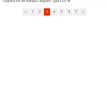
coupleur est de marque Cargador. Type ECLI-18
«
1
2
3
4
5
6
7
»