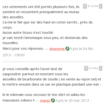
+
4
votes
-
Les vetements ont été portés plusieurs fois, ils
sentent et ressentent principalement au niveau
des aisselles.
Ca me le fait que sur des haut en coton serrés , près du
corps.
Aucun autre tissus n'est touché.
je vais testé l'amoniaque sous peu, et donnerais des
nouvelles.
Merci pour vos réponses.
—
Anonyme
5 pts
le 04 fév
2013 - 19h30
+
0
vote
-
je vous conseille après l'avoir lavé de
saupoudrer partout en insistant sous les
aisselles de bicarbonate de soude ( en vente au rayon sel) et
le mettre ensuite dans un sac en plastique pendant une nuit -
le le ndemain vous secouez le tee shirt et adieu les
mauvaises odeurs !!
—
manjo
3 pts
le 20 mar 2013 -