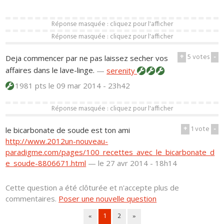
Réponse masquée : cliquez pour l'afficher
Réponse masquée : cliquez pour l'afficher
+
5
votes
-
Deja commencer par ne pas laissez secher vos
affaires dans le lave-linge.
—
serenity
1981 pts
le 09 mar 2014 - 23h42
Réponse masquée : cliquez pour l'afficher
+
1
vote
-
le bicarbonate de soude est ton ami
http://www.2012un-nouveau-
paradigme.com/pages/100_recettes_avec_le_bicarbonate_d
e_soude-8806671.html
—
le 27 avr 2014 - 18h14
Cette question a été clôturée et n'accepte plus de
commentaires.
Poser une nouvelle question
«
1
2
»