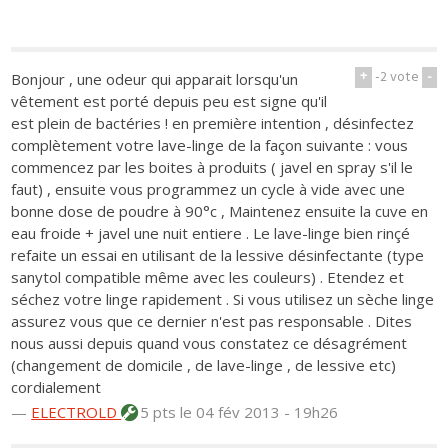
+
-2
vote
-
Bonjour , une odeur qui apparait lorsqu'un
vêtement est porté depuis peu est signe qu'il
est plein de bactéries ! en première intention , désinfectez
complètement votre lave-linge de la façon suivante : vous
commencez par les boites à produits ( javel en spray s'il le
faut) , ensuite vous programmez un cycle à vide avec une
bonne dose de poudre à 90°c , Maintenez ensuite la cuve en
eau froide + javel une nuit entiere . Le lave-linge bien rinçé
refaite un essai en utilisant de la lessive désinfectante (type
sanytol compatible même avec les couleurs) . Etendez et
séchez votre linge rapidement . Si vous utilisez un sèche linge
assurez vous que ce dernier n'est pas responsable . Dites
nous aussi depuis quand vous constatez ce désagrément
(changement de domicile , de lave-linge , de lessive etc)
cordialement
—
ELECTROLD
5 pts
le 04 fév 2013 - 19h26