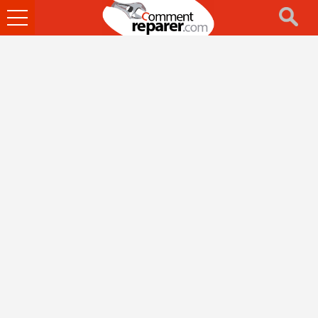
Ouvrir
le
menu