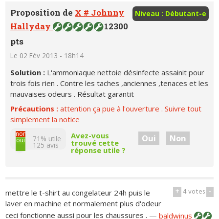
Proposition de
X # Johnny
Niveau : Débutant-e
Hallyday
12300
pts
Le 02 Fév 2013 - 18h14
Solution :
L'ammoniaque nettoie désinfecte assainit pour
trois fois rien . Contre les taches ,anciennes ,tenaces et les
mauvaises odeurs . Résultat garantit
Précautions :
attention ça pue à l'ouverture . Suivre tout
simplement la notice
non
Avez-vous
Oui
Non
71% utile
oui
trouvé cette
125
avis
réponse utile ?
+
4
votes
-
mettre le t-shirt au congelateur 24h puis le
laver en machine et normalement plus d'odeur
ceci fonctionne aussi pour les chaussures .
—
baldwinus