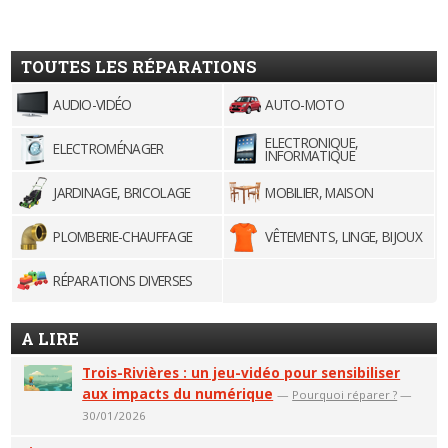
TOUTES LES RÉPARATIONS
AUDIO-VIDÉO
AUTO-MOTO
ELECTRONIQUE,
ELECTROMÉNAGER
INFORMATIQUE
JARDINAGE, BRICOLAGE
MOBILIER, MAISON
PLOMBERIE-CHAUFFAGE
VÊTEMENTS, LINGE, BIJOUX
RÉPARATIONS DIVERSES
A LIRE
Trois-Rivières : un jeu-vidéo pour sensibiliser
aux impacts du numérique
—
Pourquoi réparer ?
—
30/01/2026