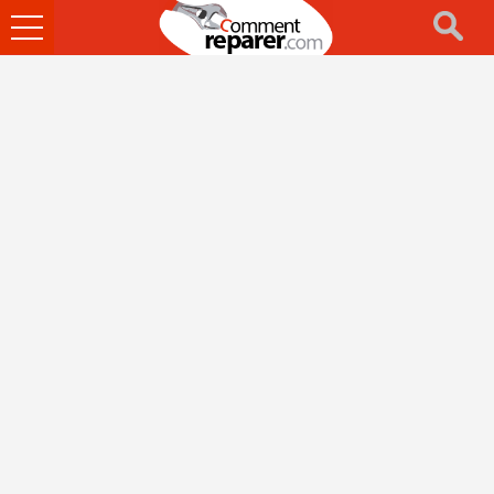
Ouvrir
le
menu