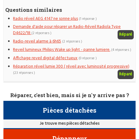
Questions similaires
Radio réveil AEG 4147 ne sonne plus
(1 réponse )
Demande d'aide pour réparer un Radio-Réveil Radiola Type
D4622/18
(2 réponses )
Réparé
Radio-reveil alarme à 6h65
(2 réponses )
Reveil lumineux Philips Wake up light - panne lumiere.
(4 réponses )
Affichage reveil digital défectueux
(0 réponse )
Réparation réveil lumie 300 ( réveil avec luminosité progressive)
(23 réponses )
Réparé
Réparer, c'est bien, mais si je n'y arrive pas ?
Pièces détachées
Je trouve mes pièces détachées
Dépanneur