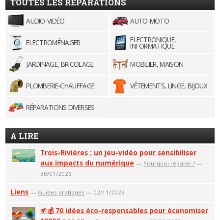
TOUTES LES RÉPARATIONS
AUDIO-VIDÉO
AUTO-MOTO
ELECTRONIQUE,
ELECTROMÉNAGER
INFORMATIQUE
JARDINAGE, BRICOLAGE
MOBILIER, MAISON
PLOMBERIE-CHAUFFAGE
VÊTEMENTS, LINGE, BIJOUX
RÉPARATIONS DIVERSES
A LIRE
Trois-Rivières : un jeu-vidéo pour sensibiliser
aux impacts du numérique
—
Pourquoi réparer ?
—
30/01/2026
Liens
—
Guides pratiques
— 02/11/2023
🌱💰 70 idées éco-responsables pour économiser