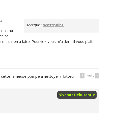
34
Marque :
Westpoint
 dans ma
 en ce
e mais rien à faire. Pourriez vous m'aider s'il vous plaît
+
1
vote
-
 cette fameuse pompe a nettoyer (flotteur
Niveau : Débutant-e