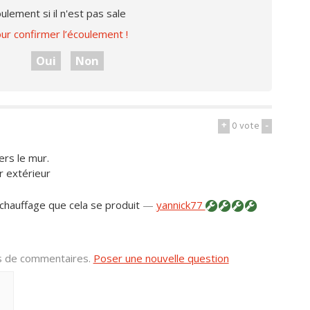
ulement si il n'est pas sale
ur confirmer l’écoulement !
Oui
Non
+
0
vote
-
ers le mur.
r extérieur
n chauffage que cela se produit
—
yannick77
us de commentaires.
Poser une nouvelle question