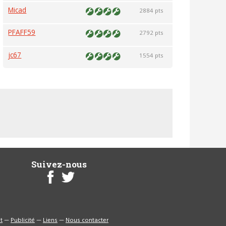
Micad
2884 pts
PFAFF59
2792 pts
jc67
1554 pts
Suivez-nous
t
—
Publicité
—
Liens
—
Nous contacter