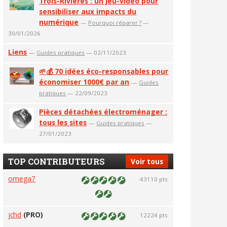
Trois-Rivières : un jeu-vidéo pour
sensibiliser aux impacts du
numérique
—
Pourquoi réparer ?
—
30/01/2026
Liens
—
Guides pratiques
— 02/11/2023
🌱💰 70 idées éco-responsables pour
économiser 1000€ par an
—
Guides
pratiques
— 22/09/2023
Pièces détachées électroménager :
tous les sites
—
Guides pratiques
—
27/01/2023
TOP CONTRIBUTEURS
Voir tous
omega7
43110 pts
jchd
(PRO)
12224 pts