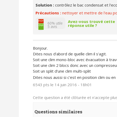
Solution :
contrôlez le bac condensat et l'eco
Précautions :
nettoyer et mettre de l'eau po
non
Avez-vous trouvé cette
60% utile
réponse utile ?
oui
5
avis
Bonjour.
Dites nous d'abord de quelle clim il s'agit.
Soit une clim mono-bloc avec évacuation à trav
Soit une clim 2 blocs donc avec un compresseu
Soit un split d'une clim multi-split
Dites nous aussi si c'est en position clim ou e
6543 pts
le 14 juin 2016 - 18h01
Cette question a été clôturée et n'accepte pl
Questions similaires