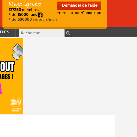
Demander de l'aide
127280
membres
➜ Inscription/Connexion
+ de
15000
fans
+ de
600000
visiteurs/mois
ENTS