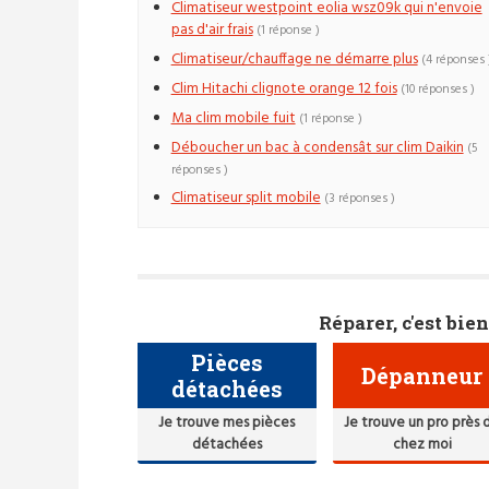
Climatiseur westpoint eolia wsz09k qui n'envoie
pas d'air frais
(1 réponse )
Climatiseur/chauffage ne démarre plus
(4 réponses 
Clim Hitachi clignote orange 12 fois
(10 réponses )
Ma clim mobile fuit
(1 réponse )
Déboucher un bac à condensât sur clim Daikin
(5
réponses )
Climatiseur split mobile
(3 réponses )
Réparer, c'est bien
Pièces
Dépanneur
détachées
Je trouve mes pièces
Je trouve un pro près 
détachées
chez moi