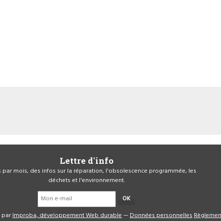
Lettre d'info
is par mois, des infos sur la réparation, l'obsolescence programmée, les
déchets et l'environnement.
OK
é par
Improba, développement Web durable
—
Données personnelles
Règlemen