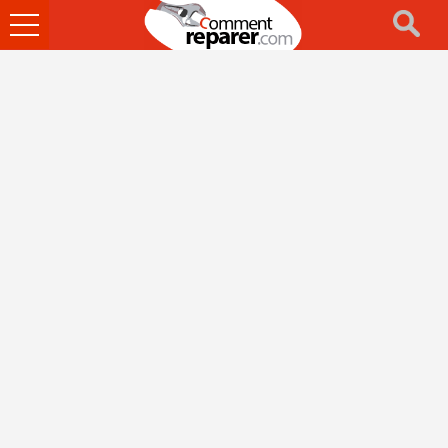
Ouvrir
le
menu