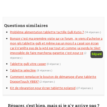
Questions similaires
Probléme alimentation tablette tactille Gulli Kutio 7
(14 réponses )
Bonsoir c'est ma première visite sur ce forum , je viens d'acheter a
mon gils tablette gulli et même pas un mois il a cassé son écran
car il n'arrête pas de la jeté par tout et comme j.ai perdu le tiket
impossible de faire marchersa garantie c'est pour ce
(2
Réparé
réponses )
Tablette gulli vitre casser
(0 réponse )
Tablette selecline
(8 réponses )
Comment remplacer le bouton de démarrage d'une tablette
DragonTouch Y88X?
(2 réponses )
Kit de réparation pour écran tablette polaroid
(27 réponses )
Réparer, c'est bien, mais si je n'y arrive pas ?