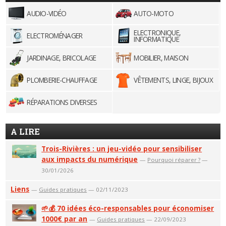
AUDIO-VIDÉO
AUTO-MOTO
ELECTRONIQUE,
ELECTROMÉNAGER
INFORMATIQUE
JARDINAGE, BRICOLAGE
MOBILIER, MAISON
PLOMBERIE-CHAUFFAGE
VÊTEMENTS, LINGE, BIJOUX
RÉPARATIONS DIVERSES
A LIRE
Trois-Rivières : un jeu-vidéo pour sensibiliser
aux impacts du numérique
—
Pourquoi réparer ?
—
30/01/2026
Liens
—
Guides pratiques
— 02/11/2023
🌱💰 70 idées éco-responsables pour économiser
1000€ par an
—
Guides pratiques
— 22/09/2023