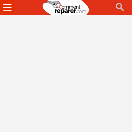
Ouvrir
le
menu