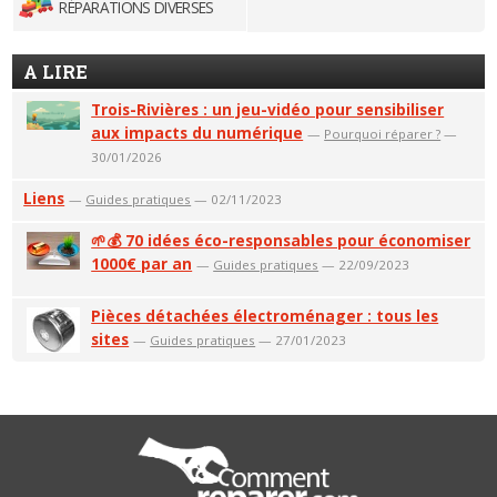
RÉPARATIONS DIVERSES
A LIRE
Trois-Rivières : un jeu-vidéo pour sensibiliser
aux impacts du numérique
—
Pourquoi réparer ?
—
30/01/2026
Liens
—
Guides pratiques
— 02/11/2023
🌱💰 70 idées éco-responsables pour économiser
1000€ par an
—
Guides pratiques
— 22/09/2023
Pièces détachées électroménager : tous les
sites
—
Guides pratiques
— 27/01/2023