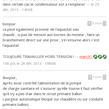
dans certain cas le condensateur est a remplacer
—
le 25
déc 2013 - 14h58
+
0
vote
-
bonjour
ca peut egalement provenir de l'aquastat eau
chaude , si pas de tension aux bornes du moteur , faire un
branchement direct sur une prise , s'il retourne alors c'est
l'aquastat
TOUJOURS TRAVAILLER HORS TENSION !
—
marc91
106 pts
le 28 déc 2013 - 09h08
+
1
vote
-
Bonjour,
Après avoir contrôlé l'alimentation de la pompe
de charge sanitaire et s'assurer qu'elle tourne il faut vérifier
qu'il n'y a pas d'air dans le circuit primaire ballon
( purgeur automatique bloqué sur chaudière ou sur conduite
primaire ballon)