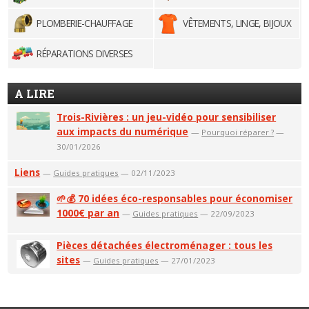
PLOMBERIE-CHAUFFAGE
VÊTEMENTS, LINGE, BIJOUX
RÉPARATIONS DIVERSES
A LIRE
Trois-Rivières : un jeu-vidéo pour sensibiliser
aux impacts du numérique
—
Pourquoi réparer ?
—
30/01/2026
Liens
—
Guides pratiques
— 02/11/2023
🌱💰 70 idées éco-responsables pour économiser
1000€ par an
—
Guides pratiques
— 22/09/2023
Pièces détachées électroménager : tous les
sites
—
Guides pratiques
— 27/01/2023