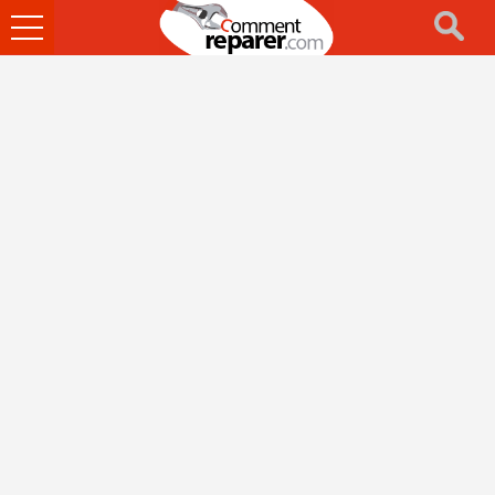
Ouvrir
le
menu