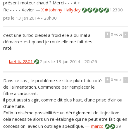
présent moteur chaud ? Merci - - - A +
Re - - - - Xavier
—
X # Johnny Hallyday
12300
pts
le 13 jan 2014 - 20h00
+
0
vote
-
c'est une turbo diesel a froid elle a du mal a
démarrer est quand je roule elle me fait des
raté
—
laetitia2801
2 pts
le 13 jan 2014 - 20h26
+
0
vote
-
Dans ce cas , le problème se situe plutot du coté
de l'alimentation. Commence par remplacer le
filtre a carburant.
il peut aussi s'agir, comme dit plus haut, d'une prise d'air ou
d'une fuite.
Enfin troisième possibilitée: un dérèglement de l'injection:
cela necessite alors un re-étalonge qui ne peut etre fait qu'en
concession, avec un outillage spécifique.
—
marco
29