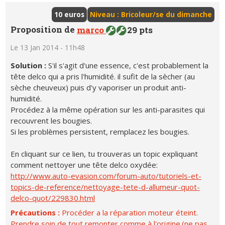
10 euros
Niveau : Bricoleur/se du dimanche
Proposition de
marco
29 pts
Le 13 Jan 2014 - 11h48
Solution :
S'il s'agit d'une essence, c'est probablement la
tête delco qui a pris l'humidité. il sufit de la sècher (au
sèche cheuveux) puis d'y vaporiser un produit anti-
humidité.
Procédez à la même opération sur les anti-parasites qui
recouvrent les bougies.
Si les problèmes persistent, remplacez les bougies.
En cliquant sur ce lien, tu trouveras un topic expliquant
comment nettoyer une tête delco oxydée:
http://www.auto-evasion.com/forum-auto/tutoriels-et-
topics-de-reference/nettoyage-tete-d-allumeur-quot-
delco-quot/229830.html
Précautions :
Procéder a la réparation moteur éteint.
Prendre soin de tout remonter comme à l'origine.(ne pas