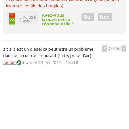
inverser les fils des bougies)
non
Avez-vous
Oui
Non
57% utile
trouvé cette
oui
7
avis
réponse utile ?
+
2
votes
-
slt si c'est un diesel ca peut etre un probleme
dans le circuit de carburant (fuite, prise d'air)
—
tactac
3 pts
le 13 jan 2014 - 18h18