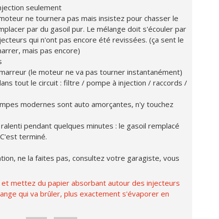
injection seulement
 moteur ne tournera pas mais insistez pour chasser le
mplacer par du gasoil pur. Le mélange doit s'écouler par
jecteurs qui n'ont pas encore été revissées. (ça sent le
marrer, mais pas encore)
s
émarreur (le moteur ne va pas tourner instantanément)
ns tout le circuit : filtre / pompe à injection / raccords /
 pompes modernes sont auto amorçantes, n'y touchez
ralenti pendant quelques minutes : le gasoil remplacé
 C'est terminé.
ion, ne la faites pas, consultez votre garagiste, vous
é et mettez du papier absorbant autour des injecteurs
ange qui va brûler, plus exactement s'évaporer en