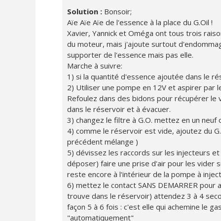
Solution :
Bonsoir;
Aïe Aïe Aïe de l'essence à la place du G.Oil !
Xavier, Yannick et Oméga ont tous trois rais
du moteur, mais j'ajoute surtout d'endommag
supporter de l'essence mais pas elle.
Marche à suivre:
1) si la quantité d'essence ajoutée dans le ré
2) Utiliser une pompe en 12V et aspirer par le
Refoulez dans des bidons pour récupérer le
dans le réservoir et à évacuer.
3) changez le filtre à G.O. mettez en un neuf
4) comme le réservoir est vide, ajoutez du G.O
précédent mélange )
5) dévissez les raccords sur les injecteurs et
déposer) faire une prise d'air pour les vider s
reste encore à l'intérieur de la pompe à inject
6) mettez le contact SANS DEMARRER pour ac
trouve dans le réservoir) attendez 3 à 4 se
façon 5 à 6 fois : c'est elle qui achemine le ga
"automatiquement"