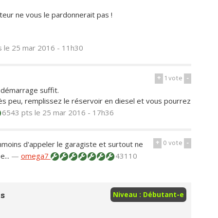
oteur ne vous le pardonnerait pas !
s
le 25 mar 2016 - 11h30
+
1
vote
-
 démarrage suffit.
ès peu, remplissez le réservoir en diesel et vous pourrez
6543 pts
le 25 mar 2016 - 17h36
+
0
vote
-
nmoins d'appeler le garagiste et surtout ne
...
—
omega7
43110
ts
Niveau : Débutant-e