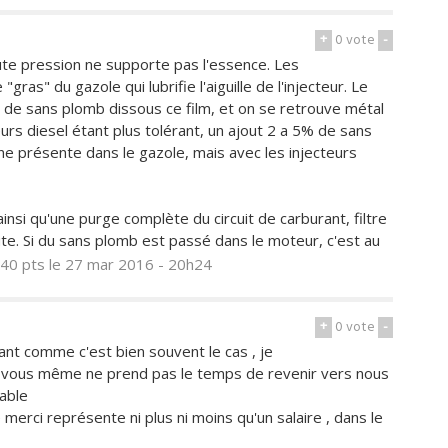
+
0
vote
-
ute pression ne supporte pas l'essence. Les
"gras" du gazole qui lubrifie l'aiguille de l'injecteur. Le
e de sans plomb dissous ce film, et on se retrouve métal
rs diesel étant plus tolérant, un ajout 2 a 5% de sans
fine présente dans le gazole, mais avec les injecteurs
nsi qu'une purge complète du circuit de carburant, filtre
ute. Si du sans plomb est passé dans le moteur, c'est au
40 pts
le 27 mar 2016 - 20h24
+
0
vote
-
nt comme c'est bien souvent le cas , je
e vous même ne prend pas le temps de revenir vers nous
table
erci représente ni plus ni moins qu'un salaire , dans le