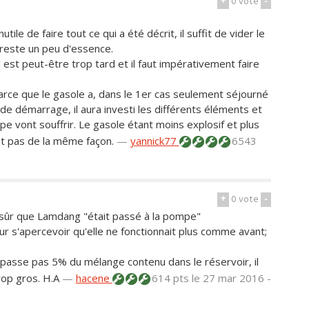
+
0
vote
-
utile de faire tout ce qui a été décrit, il suffit de vider le
 reste un peu d'essence.
l est peut-être trop tard et il faut impérativement faire
rce que le gasole a, dans le 1er cas seulement séjourné
e de démarrage, il aura investi les différents éléments et
 vont souffrir. Le gasole étant moins explosif et plus
t pas de la même façon.
—
yannick77
6543
+
0
vote
-
 sûr que Lamdang "était passé à la pompe"
our s'apercevoir qu'elle ne fonctionnait plus comme avant;
épasse pas 5% du mélange contenu dans le réservoir, il
trop gros. H.A
—
hacene
614 pts
le 27 mar 2016 -