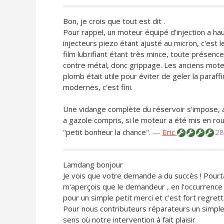
Bon, je crois que tout est dit .
Pour rappel, un moteur équipé d'injection a ha
injecteurs piezo étant ajusté au micron, c'est le 
film lubrifiant étant très mince, toute présenc
contre métal, donc grippage. Les anciens moteu
plomb était utile pour éviter de geler la paraf
modernes, c'est fini.
Une vidange complète du réservoir s'impose, ai
a gazole compris, si le moteur a été mis en ro
"petit bonheur la chance".
—
Eric
28
Lamdang bonjour
Je vois que votre demande a du succès ! Pourta
m'aperçois que le demandeur , en l'occurrenc
pour un simple petit merci et c'est fort regret
Pour nous contributeurs réparateurs un simple m
sens où notre intervention à fait plaisir