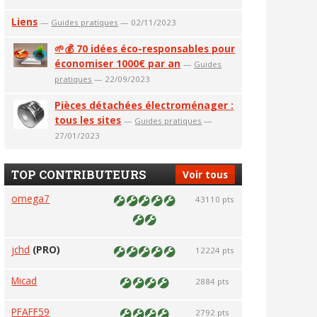
Liens
—
Guides pratiques
— 02/11/2023
🌱💰 70 idées éco-responsables pour
économiser 1000€ par an
—
Guides
pratiques
— 22/09/2023
Pièces détachées électroménager :
tous les sites
—
Guides pratiques
—
27/01/2023
TOP CONTRIBUTEURS
Voir tous
omega7
43110 pts
jchd
(PRO)
12224 pts
Micad
2884 pts
PFAFF59
2792 pts