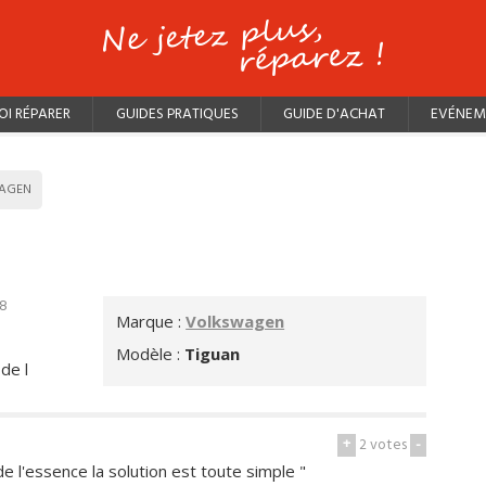
I RÉPARER
GUIDES PRATIQUES
GUIDE D'ACHAT
EVÉNEM
AGEN
18
Marque :
Volkswagen
Modèle :
Tiguan
 de l
+
2
votes
-
e l'essence la solution est toute simple "