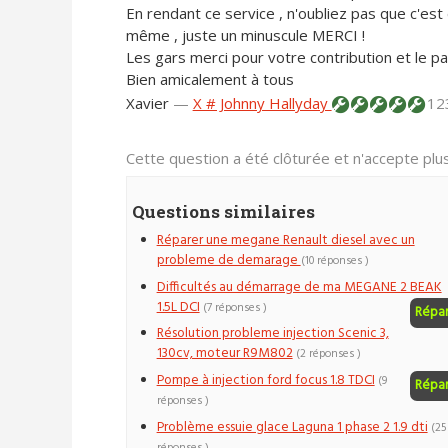
En rendant ce service , n'oubliez pas que c'est 
même , juste un minuscule MERCI !
Les gars merci pour votre contribution et le par
Bien amicalement à tous
Xavier
—
X # Johnny Hallyday
12
Cette question a été clôturée et n'accepte pl
Questions similaires
Réparer une megane Renault diesel avec un
probleme de demarage
(10 réponses )
Difficultés au démarrage de ma MEGANE 2 BEAK
1.5L DCI
(7 réponses )
Répa
Résolution probleme injection Scenic 3,
130cv, moteur R9M802
(2 réponses )
Pompe à injection ford focus 1.8 TDCI
(9
Répa
réponses )
Problème essuie glace Laguna 1 phase 2 1.9 dti
(25