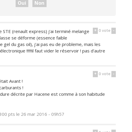
Oui
Non
+
0
vote
-
 de STE (renault express) j'ai terminé melange
 culasse se déforme (essence faible
e gel du gas oil), j'ai pas eu de probleme, mais les
ctronique !!!!!!il faut vider le réservoir ! pas d'autre
+
0
vote
-
était Avant !
carburants !
édure décrite par Hacene est comme à son habitude
300 pts
le 26 mar 2016 - 09h57