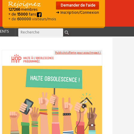
Demander de l'aide
127266
membres
➜ Inscription/Connexion
+ de
15000
fans
+ de
600000
visiteurs/mois
ENTS
Publicité offerte pour asso/impact ℹ