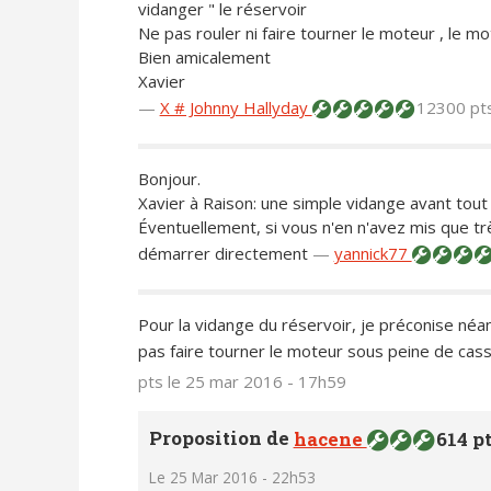
vidanger " le réservoir
Ne pas rouler ni faire tourner le moteur , le m
Bien amicalement
Xavier
—
X # Johnny Hallyday
12300 pt
Bonjour.
Xavier à Raison: une simple vidange avant tout
Éventuellement, si vous n'en n'avez mis que tr
démarrer directement
—
yannick77
Pour la vidange du réservoir, je préconise néa
pas faire tourner le moteur sous peine de casse
pts
le 25 mar 2016 - 17h59
Proposition de
hacene
614 p
Le 25 Mar 2016 - 22h53