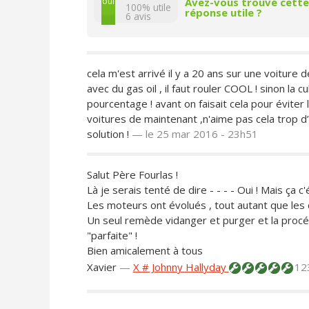
non
oui
Avez-vous trouvé cette
100% utile
réponse utile ?
6
avis
cela m'est arrivé il y a 20 ans sur une voiture
avec du gas oil , il faut rouler COOL ! sinon la
pourcentage ! avant on faisait cela pour éviter l
voitures de maintenant ,n'aime pas cela trop d’éle
solution !
—
le 25 mar 2016 - 23h51
Salut Père Fourlas !
Là je serais tenté de dire - - - - Oui ! Mais ça c'
Les moteurs ont évolués , tout autant que les 
Un seul remède vidanger et purger et la proc
"parfaite" !
Bien amicalement à tous
Xavier
—
X # Johnny Hallyday
12