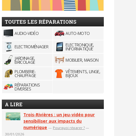
TOUTES LES RÉPARATIONS
AUDIO-VIDÉO
AUTO-MOTO
ELECTRONIQUE,
ELECTROMÉNAGER
INFORMATIQUE
JARDINAGE,
MOBILIER, MAISON
BRICOLAGE
PLOMBERIE-
VÊTEMENTS, LINGE,
CHAUFFAGE
BIJOUX
RÉPARATIONS
DIVERSES
A LIRE
Trois-Rivières : un jeu-vidéo pour
sensibiliser aux impacts du
numérique
—
Pourquoi réparer ?
—
30/01/2026