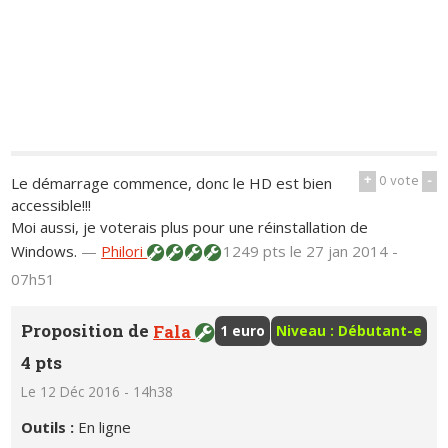
+
0
vote
-
Le démarrage commence, donc le HD est bien
accessible!!!
Moi aussi, je voterais plus pour une réinstallation de
Windows.
—
Philori
1249 pts
le 27 jan 2014 -
07h51
Proposition de
Fala
1 euro
Niveau : Débutant-e
4 pts
Le 12 Déc 2016 - 14h38
Outils :
En ligne