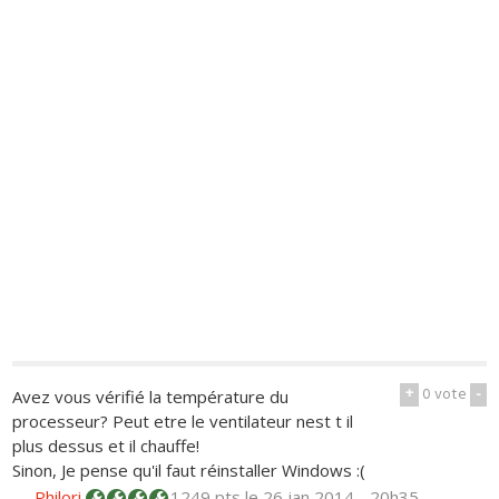
+
0
vote
-
Avez vous vérifié la température du
processeur? Peut etre le ventilateur nest t il
plus dessus et il chauffe!
Sinon, Je pense qu'il faut réinstaller Windows :(
—
Philori
1249 pts
le 26 jan 2014 - 20h35