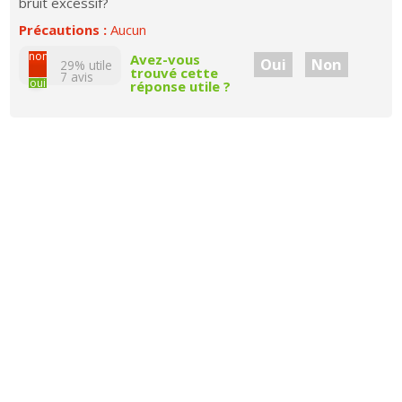
bruit excessif?
Précautions :
Aucun
non
Avez-vous
Oui
Non
29% utile
trouvé cette
7
avis
oui
réponse utile ?