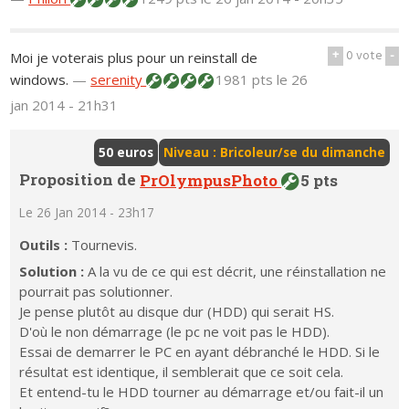
+
0
vote
-
Moi je voterais plus pour un reinstall de
windows.
—
serenity
1981 pts
le 26
jan 2014 - 21h31
50 euros
Niveau : Bricoleur/se du dimanche
Proposition de
PrOlympusPhoto
5 pts
Le 26 Jan 2014 - 23h17
Outils :
Tournevis.
Solution :
A la vu de ce qui est décrit, une réinstallation ne
pourrait pas solutionner.
Je pense plutôt au disque dur (HDD) qui serait HS.
D'où le non démarrage (le pc ne voit pas le HDD).
Essai de demarrer le PC en ayant débranché le HDD. Si le
résultat est identique, il semblerait que ce soit cela.
Et entend-tu le HDD tourner au démarrage et/ou fait-il un