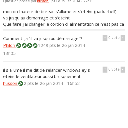
Question posée par
husson
1 pt
Le 25 Jan 2014 - 22h31
mon ordinateur de bureau s'allume et s'eteint (packarbell) il
va jusqu au demarrage et s'eteint.
Que faire j'ai changer le cordon d' alimentation ce n'est pas ca
+
0
vote
-
Comment ça "il va jusqu au démarrage"?
—
Philori
1249 pts
le 26 jan 2014 -
13h05
+
0
vote
-
il s allume il me dit de relancer windows ey s
eteint le ventilateur aussi brusquement
—
husson
2 pts
le 26 jan 2014 - 16h52