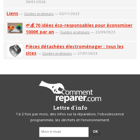
30/01/2026
Liens
—
Guides pratiques
— 02/11/2023
🌱💰 70 idées éco-responsables pour économiser
1000€ par an
—
Guides pratiques
— 22/09/2023
Pièces détachées électroménager : tous les
sites
—
Guides pratiques
— 27/01/2023
Lettre d'info
1 à 2 fois par mois, des infos sur la réparation, l'obsolescence
programmée, les déchets et l'environnement.
OK