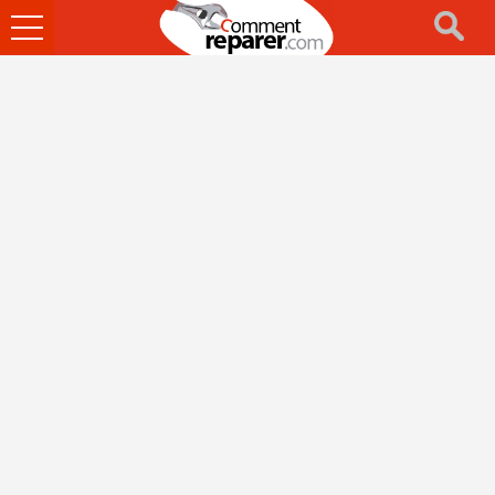
Ouvrir
le
menu