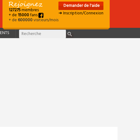
Demander de l'aide
127275
membres
➜ Inscription/Connexion
+ de
15000
fans
+ de
600000
visiteurs/mois
ENTS