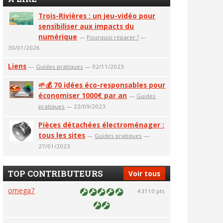
Trois-Rivières : un jeu-vidéo pour
sensibiliser aux impacts du
numérique
—
Pourquoi réparer ?
—
30/01/2026
Liens
—
Guides pratiques
— 02/11/2023
🌱💰 70 idées éco-responsables pour
économiser 1000€ par an
—
Guides
pratiques
— 22/09/2023
Pièces détachées électroménager :
tous les sites
—
Guides pratiques
—
27/01/2023
TOP CONTRIBUTEURS
Voir tous
omega7
43110 pts