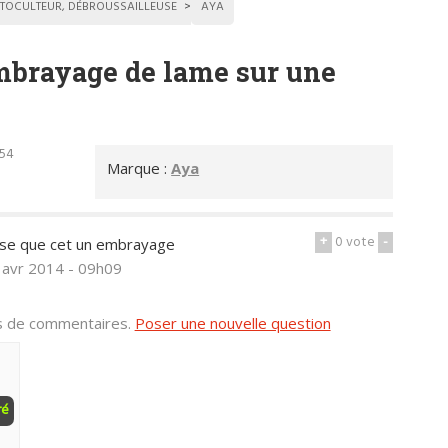
TOCULTEUR, DÉBROUSSAILLEUSE
AYA
brayage de lame sur une
h54
Marque :
Aya
+
0
vote
-
ose que cet un embrayage
 avr 2014 - 09h09
us de commentaires.
Poser une nouvelle question
ré