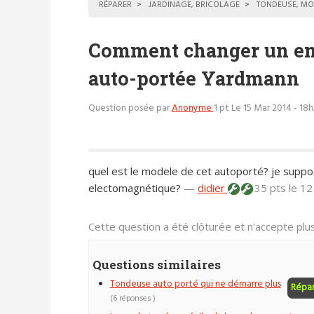
RÉPARER
JARDINAGE, BRICOLAGE
TONDEUSE, MO
Comment changer un em
auto-portée Yardmann
Question posée par
Anonyme
1 pt
Le 15 Mar 2014 - 18
quel est le modele de cet autoporté? je supp
electomagnétique?
—
didier
35 pts
le 12
Cette question a été clôturée et n'accepte pl
Questions similaires
Tondeuse auto porté qui ne démarre plus
Répa
(6 réponses )