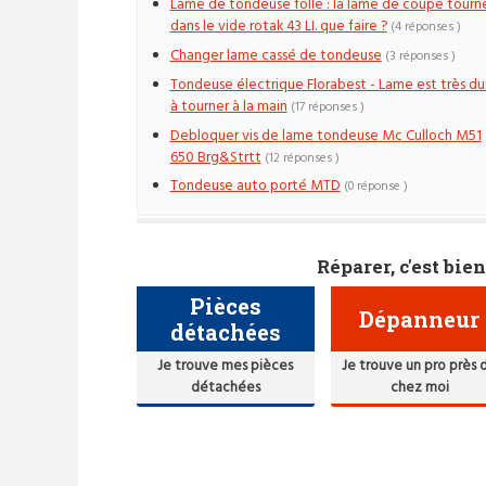
Lame de tondeuse folle : la lame de coupe tourn
dans le vide rotak 43 LI. que faire ?
(4 réponses )
Changer lame cassé de tondeuse
(3 réponses )
Tondeuse électrique Florabest - Lame est très du
à tourner à la main
(17 réponses )
Debloquer vis de lame tondeuse Mc Culloch M51
650 Brg&Strtt
(12 réponses )
Tondeuse auto porté MTD
(0 réponse )
Réparer, c'est bien
Pièces
Dépanneur
détachées
Je trouve mes pièces
Je trouve un pro près 
détachées
chez moi