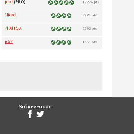
jchd
(PRO)
12224 pts
Micad
2884 pts
PFAFF59
2792 pts
jc67
1554 pts
Suivez-nous