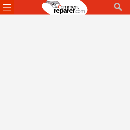
Ouvrir
le
menu