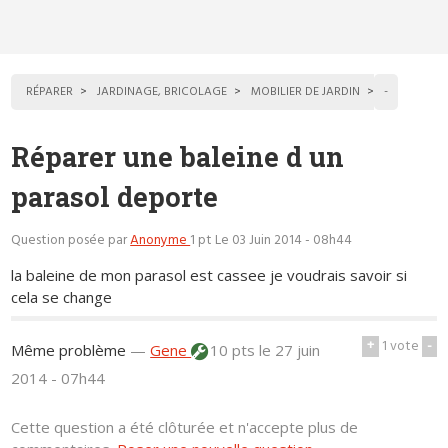
RÉPARER
JARDINAGE, BRICOLAGE
MOBILIER DE JARDIN
-
Réparer une baleine d un
parasol deporte
Question posée par
Anonyme
1 pt
Le 03 Juin 2014 - 08h44
la baleine de mon parasol est cassee je voudrais savoir si
cela se change
+
1
vote
-
Même problème
—
Gene
10 pts
le 27 juin
2014 - 07h44
Cette question a été clôturée et n'accepte plus de