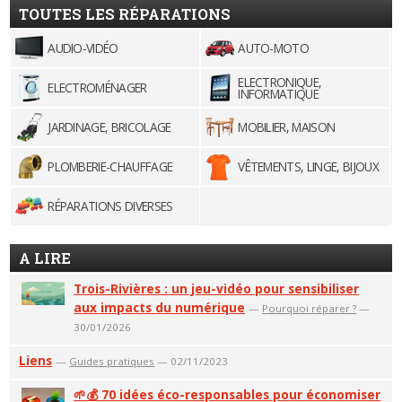
TOUTES LES RÉPARATIONS
AUDIO-VIDÉO
AUTO-MOTO
ELECTRONIQUE,
ELECTROMÉNAGER
INFORMATIQUE
JARDINAGE, BRICOLAGE
MOBILIER, MAISON
PLOMBERIE-CHAUFFAGE
VÊTEMENTS, LINGE, BIJOUX
RÉPARATIONS DIVERSES
A LIRE
Trois-Rivières : un jeu-vidéo pour sensibiliser
aux impacts du numérique
—
Pourquoi réparer ?
—
30/01/2026
Liens
—
Guides pratiques
— 02/11/2023
🌱💰 70 idées éco-responsables pour économiser