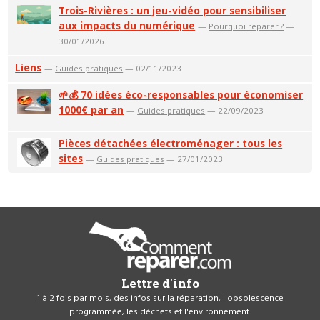
Trois-Rivières : un jeu-vidéo pour sensibiliser
aux impacts du numérique
—
Pourquoi réparer ?
—
30/01/2026
Liens
—
Guides pratiques
— 02/11/2023
🌱💰 70 idées éco-responsables pour économiser
1000€ par an
—
Guides pratiques
— 22/09/2023
Pièces détachées électroménager : tous les
sites
—
Guides pratiques
— 27/01/2023
Lettre d'info
1 à 2 fois par mois, des infos sur la réparation, l'obsolescence
programmée, les déchets et l'environnement.