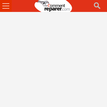
Ouvrir
le
menu