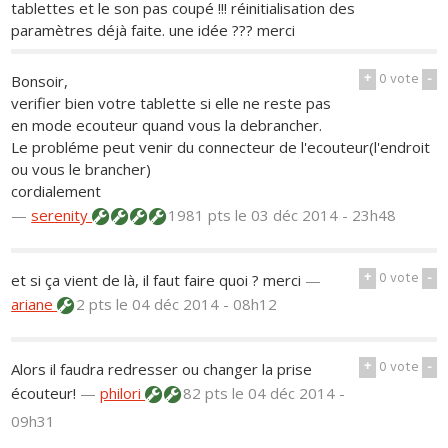
tablettes et le son pas coupé !!! réinitialisation des
paramètres déjà faite. une idée ??? merci
+
0
vote
-
Bonsoir,
verifier bien votre tablette si elle ne reste pas
en mode ecouteur quand vous la debrancher.
Le probléme peut venir du connecteur de l'ecouteur(l'endroit
ou vous le brancher)
cordialement
—
serenity
1981 pts
le 03 déc 2014 - 23h48
+
0
vote
-
et si ça vient de là, il faut faire quoi ? merci
—
ariane
2 pts
le 04 déc 2014 - 08h12
+
0
vote
-
Alors il faudra redresser ou changer la prise
écouteur!
—
philori
82 pts
le 04 déc 2014 -
09h31