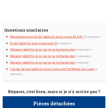
Questions similaires
Réparateur pour écran tablette Acer Iconia A3 A10 ?
(9 réponses )
Écran tablette acer iconia one 10
(1 réponse )
Réparer tablette Acer qui ne se recharge plus
(4 réponses )
Réparer tablette Acer qui ne se recharge plus
(3 réponses )
Réparer tablette Acer qui ne se recharge plus
(1 réponse )
L'écran de ma tablette acer iconia one7 b1780nm est casse
(2
réponses )
Réparer, c'est bien, mais si je n'y arrive pas ?
Pièces détachées