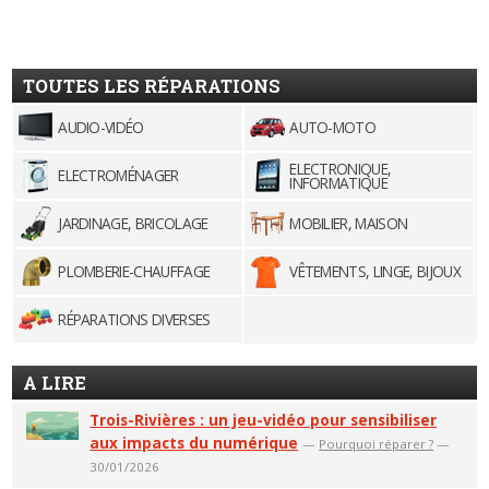
TOUTES LES RÉPARATIONS
AUDIO-VIDÉO
AUTO-MOTO
ELECTRONIQUE,
ELECTROMÉNAGER
INFORMATIQUE
JARDINAGE, BRICOLAGE
MOBILIER, MAISON
PLOMBERIE-CHAUFFAGE
VÊTEMENTS, LINGE, BIJOUX
RÉPARATIONS DIVERSES
A LIRE
Trois-Rivières : un jeu-vidéo pour sensibiliser
aux impacts du numérique
—
Pourquoi réparer ?
—
30/01/2026