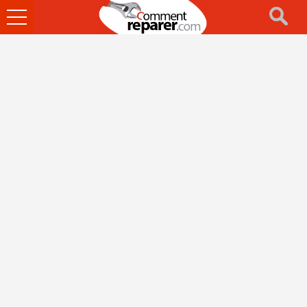
Ouvrir
le
menu