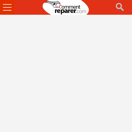
Ouvrir
le
menu