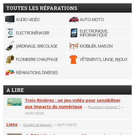
TOUTES LES RÉPARATIONS
AUDIO-VIDÉO
AUTO-MOTO
ELECTRONIQUE,
ELECTROMÉNAGER
INFORMATIQUE
JARDINAGE, BRICOLAGE
MOBILIER, MAISON
PLOMBERIE-CHAUFFAGE
VÊTEMENTS, LINGE, BIJOUX
RÉPARATIONS DIVERSES
A LIRE
Trois-Rivières : un jeu-vidéo pour sensibiliser
aux impacts du numérique
—
Pourquoi réparer ?
—
30/01/2026
Liens
—
Guides pratiques
— 02/11/2023