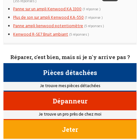
(355 réponses )
Panne sur un ampli Kenwood KA 3300
(1 réponse )
Plus de son sur ampli Kenwood KA-550
(1 réponse )
Panne ampli kenwood potentiomètre
(5 réponses )
Kenwood R-SE7 Bruit ambiant
(5 réponses )
Réparer, c'est bien, mais si je n'y arrive pas ?
Pièces détachées
Je trouve mes pièces détachées
Dépanneur
Je trouve un pro près de chez moi
Jeter