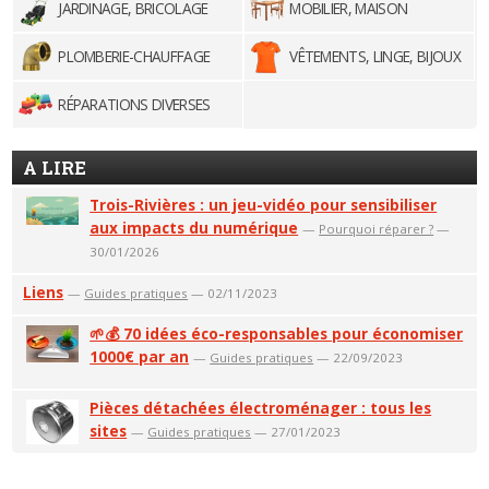
JARDINAGE, BRICOLAGE
MOBILIER, MAISON
PLOMBERIE-CHAUFFAGE
VÊTEMENTS, LINGE, BIJOUX
RÉPARATIONS DIVERSES
A LIRE
Trois-Rivières : un jeu-vidéo pour sensibiliser
aux impacts du numérique
—
Pourquoi réparer ?
—
30/01/2026
Liens
—
Guides pratiques
— 02/11/2023
🌱💰 70 idées éco-responsables pour économiser
1000€ par an
—
Guides pratiques
— 22/09/2023
Pièces détachées électroménager : tous les
sites
—
Guides pratiques
— 27/01/2023