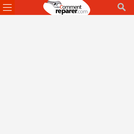
Ouvrir
le
menu