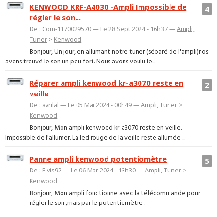
KENWOOD KRF-A4030 -Ampli Impossible de
4
régler le son...
De : Com-1170029570 — Le 28 Sept 2024 - 16h37 —
Ampli,
Tuner
>
Kenwood
Bonjour, Un jour, en allumant notre tuner (séparé de l'ampli)nos
avons trouvé le son un peu fort. Nous avons voulu le...
Réparer ampli kenwood kr-a3070 reste en
2
veille
De : avrilal — Le 05 Mai 2024 - 00h49 —
Ampli, Tuner
>
Kenwood
Bonjour, Mon ampli kenwood kr-a3070 reste en veille.
Impossible de l'allumer. La led rouge de la veille reste allumée ...
Panne ampli kenwood potentiomètre
5
De : Elvis92 — Le 06 Mar 2024 - 13h30 —
Ampli, Tuner
>
Kenwood
Bonjour, Mon ampli fonctionne avec la télécommande pour
régler le son ,mais par le potentiomètre .