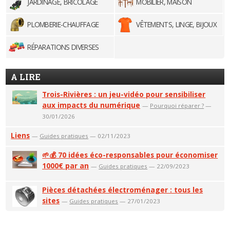
JARDINAGE, BRICOLAGE
MOBILIER, MAISON
PLOMBERIE-CHAUFFAGE
VÊTEMENTS, LINGE, BIJOUX
RÉPARATIONS DIVERSES
A LIRE
Trois-Rivières : un jeu-vidéo pour sensibiliser
aux impacts du numérique
—
Pourquoi réparer ?
—
30/01/2026
Liens
—
Guides pratiques
— 02/11/2023
🌱💰 70 idées éco-responsables pour économiser
1000€ par an
—
Guides pratiques
— 22/09/2023
Pièces détachées électroménager : tous les
sites
—
Guides pratiques
— 27/01/2023