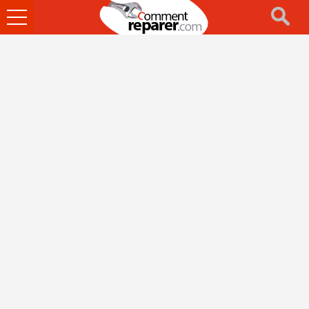
Ouvrir
le
menu