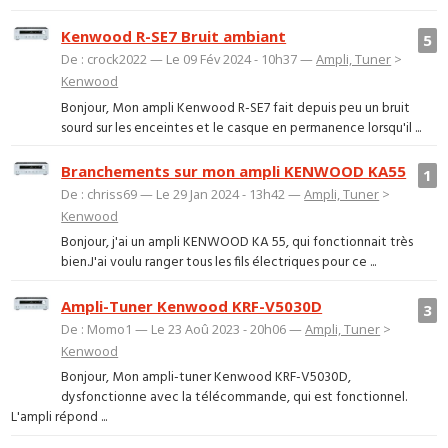
Kenwood R-SE7 Bruit ambiant
5
De : crock2022 — Le 09 Fév 2024 - 10h37 —
Ampli, Tuner
>
Kenwood
Bonjour, Mon ampli Kenwood R-SE7 fait depuis peu un bruit
sourd sur les enceintes et le casque en permanence lorsqu'il ...
Branchements sur mon ampli KENWOOD KA55
1
De : chriss69 — Le 29 Jan 2024 - 13h42 —
Ampli, Tuner
>
Kenwood
Bonjour, j'ai un ampli KENWOOD KA 55, qui fonctionnait très
bien.J'ai voulu ranger tous les fils électriques pour ce ...
Ampli-Tuner Kenwood KRF-V5030D
3
De : Momo1 — Le 23 Aoû 2023 - 20h06 —
Ampli, Tuner
>
Kenwood
Bonjour, Mon ampli-tuner Kenwood KRF-V5030D,
dysfonctionne avec la télécommande, qui est fonctionnel.
L'ampli répond ...