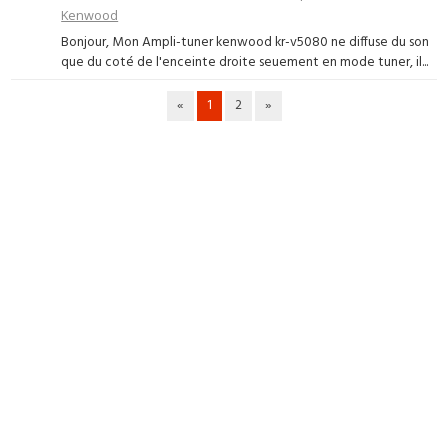
Kenwood
Bonjour, Mon Ampli-tuner kenwood kr-v5080 ne diffuse du son
que du coté de l'enceinte droite seuement en mode tuner, il...
«
1
2
»