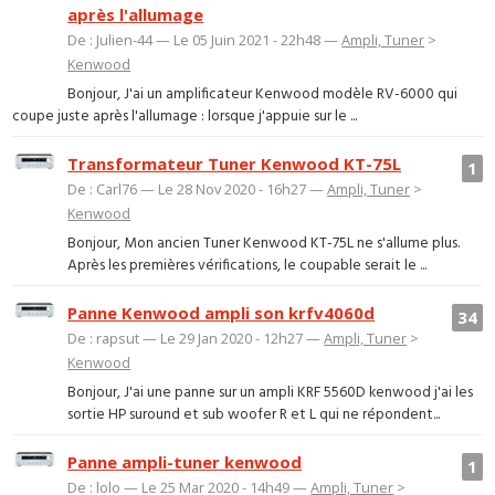
après l'allumage
De : Julien-44 — Le 05 Juin 2021 - 22h48 —
Ampli, Tuner
>
Kenwood
Bonjour, J'ai un amplificateur Kenwood modèle RV-6000 qui
coupe juste après l'allumage : lorsque j'appuie sur le ...
Transformateur Tuner Kenwood KT-75L
1
De : Carl76 — Le 28 Nov 2020 - 16h27 —
Ampli, Tuner
>
Kenwood
Bonjour, Mon ancien Tuner Kenwood KT-75L ne s'allume plus.
Après les premières vérifications, le coupable serait le ...
Panne Kenwood ampli son krfv4060d
34
De : rapsut — Le 29 Jan 2020 - 12h27 —
Ampli, Tuner
>
Kenwood
Bonjour, J'ai une panne sur un ampli KRF 5560D kenwood j'ai les
sortie HP suround et sub woofer R et L qui ne répondent...
Panne ampli-tuner kenwood
1
De : lolo — Le 25 Mar 2020 - 14h49 —
Ampli, Tuner
>