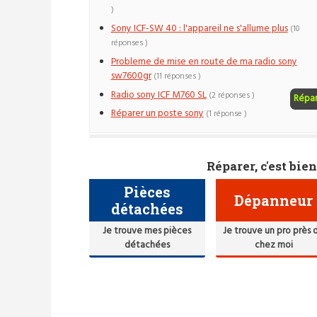
)
Sony ICF-SW 40 : l'appareil ne s'allume plus
(10
réponses )
Probleme de mise en route de ma radio sony
sw7600gr
(11 réponses )
Radio sony ICF M760 SL
(2 réponses )
Répa
Réparer un poste sony
(1 réponse )
Réparer, c'est bien
Pièces
Dépanneur
détachées
Je trouve mes pièces
Je trouve un pro près 
détachées
chez moi