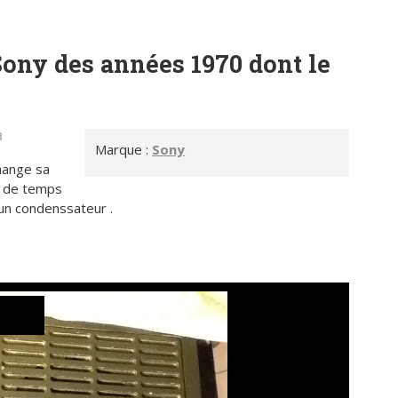
Sony des années 1970 dont le
8
Marque :
Sony
change sa
eu de temps
'un condenssateur .