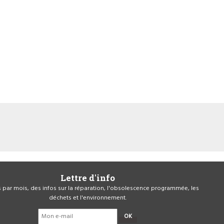
Lettre d'info
is par mois, des infos sur la réparation, l'obsolescence programmée, les
déchets et l'environnement.
OK