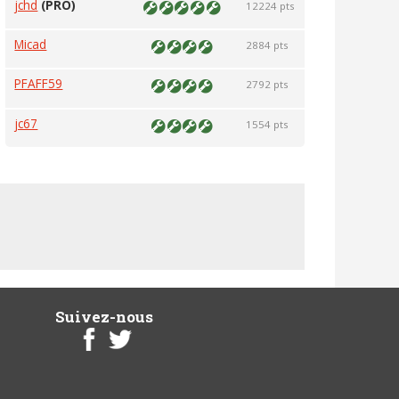
jchd
(PRO)
12224 pts
Micad
2884 pts
PFAFF59
2792 pts
jc67
1554 pts
Suivez-nous