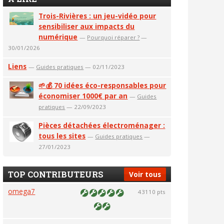
Trois-Rivières : un jeu-vidéo pour
sensibiliser aux impacts du
numérique
—
Pourquoi réparer ?
—
30/01/2026
Liens
—
Guides pratiques
— 02/11/2023
🌱💰 70 idées éco-responsables pour
économiser 1000€ par an
—
Guides
pratiques
— 22/09/2023
Pièces détachées électroménager :
tous les sites
—
Guides pratiques
—
27/01/2023
TOP CONTRIBUTEURS
Voir tous
omega7
43110 pts