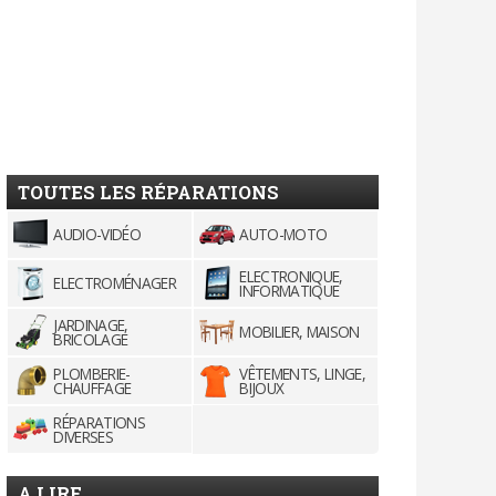
TOUTES LES RÉPARATIONS
AUDIO-VIDÉO
AUTO-MOTO
ELECTRONIQUE,
ELECTROMÉNAGER
INFORMATIQUE
JARDINAGE,
MOBILIER, MAISON
BRICOLAGE
PLOMBERIE-
VÊTEMENTS, LINGE,
CHAUFFAGE
BIJOUX
RÉPARATIONS
DIVERSES
A LIRE