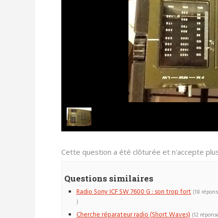
Cette question a été clôturée et n'accepte pl
Questions similaires
Radio Sony ICF SW 7600 G : son trop fort
(18 répon
)
Cherche réparateur radio (Short Waves)
(12 répons