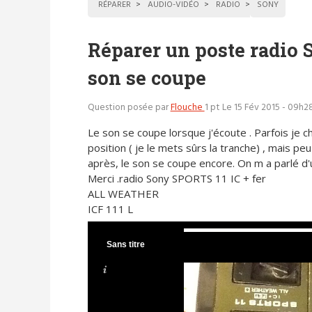
RÉPARER
AUDIO-VIDÉO
RADIO
SONY
Réparer un poste radio 
son se coupe
Question posée par
Flouche
1 pt
Le 15 Fév 2015 - 09h2
Le son se coupe lorsque j'écoute . Parfois je 
position ( je le mets sûrs la tranche) , mais p
après, le son se coupe encore. On m a parlé d
Merci .radio Sony SPORTS 11 IC + fer
ALL WEATHER
ICF 111 L
Sans titre