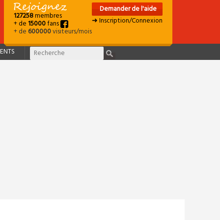
Demander de l'aide
127258
membres
➜ Inscription/Connexion
+ de
15000
fans
+ de
600000
visiteurs/mois
ENTS