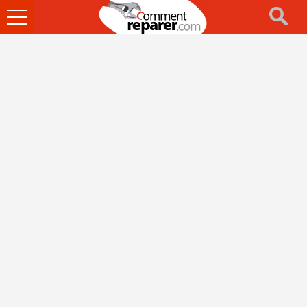
Ouvrir
le
menu