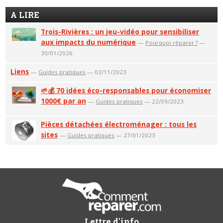
A LIRE
Trois-Rivières : un jeu-vidéo pour sensibiliser
aux impacts du numérique
—
Pourquoi réparer ?
—
30/01/2026
Liens
—
Guides pratiques
— 02/11/2023
🌱💰 70 idées éco-responsables pour économiser
1000€ par an
—
Guides pratiques
— 22/09/2023
Pièces détachées électroménager : tous les
sites
—
Guides pratiques
— 27/01/2023
Lettre d'info