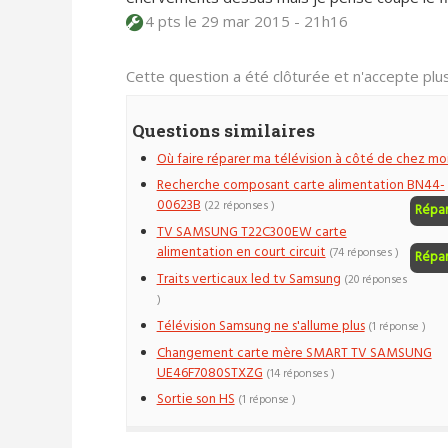
4 pts
le 29 mar 2015 - 21h16
Cette question a été clôturée et n'accepte pl
Questions similaires
Où faire réparer ma télévision à côté de chez moi
Recherche composant carte alimentation BN44-
00623B
(22 réponses )
Répa
TV SAMSUNG T22C300EW carte
alimentation en court circuit
(74 réponses )
Répa
Traits verticaux led tv Samsung
(20 réponses
)
Télévision Samsung ne s'allume plus
(1 réponse )
Changement carte mère SMART TV SAMSUNG
UE46F7080STXZG
(14 réponses )
Sortie son HS
(1 réponse )