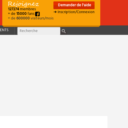
Demander de l'aide
127274
membres
➜ Inscription/Connexion
+ de
15000
fans
+ de
600000
visiteurs/mois
ENTS