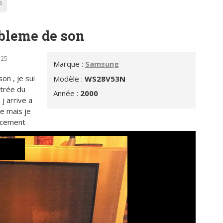
G
bleme de son
h25
Marque :
Samsung
son , je sui
Modèle :
WS28V53N
ntrée du
Année :
2000
j arrive a
e mais je
oucement