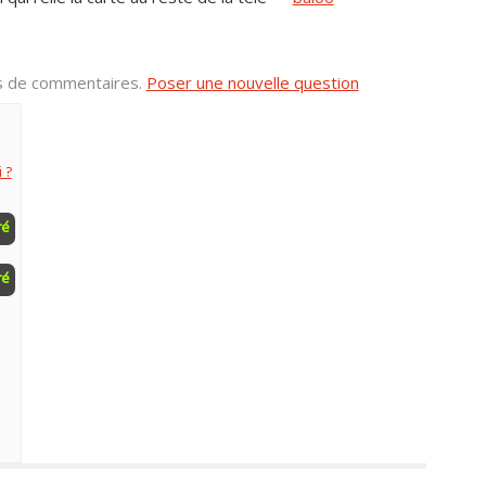
us de commentaires.
Poser une nouvelle question
 ?
ré
ré