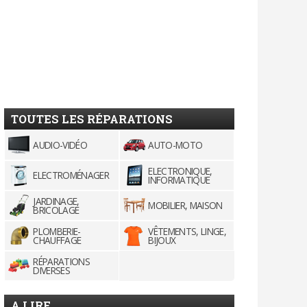
TOUTES LES RÉPARATIONS
AUDIO-VIDÉO
AUTO-MOTO
ELECTRONIQUE,
ELECTROMÉNAGER
INFORMATIQUE
JARDINAGE,
MOBILIER, MAISON
BRICOLAGE
PLOMBERIE-
VÊTEMENTS, LINGE,
CHAUFFAGE
BIJOUX
RÉPARATIONS
DIVERSES
A LIRE