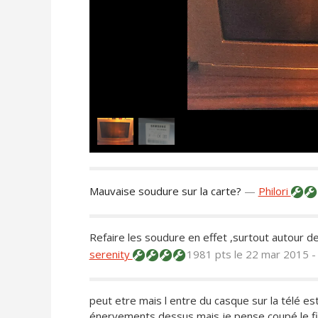
Mauvaise soudure sur la carte?
—
Philori
Refaire les soudure en effet ,surtout autour d
serenity
1981 pts
le 22 mar 2015 
peut etre mais l entre du casque sur la télé es
énervements dessus mais je pense coupé le fil q