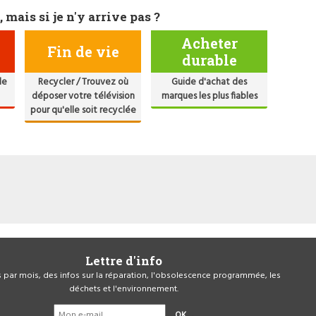
, mais si je n'y arrive pas ?
Acheter
Fin de vie
durable
de
Recycler / Trouvez où
Guide d'achat des
déposer votre télévision
marques les plus fiables
pour qu'elle soit recyclée
Lettre d'info
is par mois, des infos sur la réparation, l'obsolescence programmée, les
déchets et l'environnement.
OK