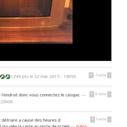
+
-1
vote
-
1249 pts
le 22 mar 2015 - 19h50
+
0
vote
-
e l'endroit donc vous connectez le casque.
—
- 23h08
+
1
vote
-
t détruire a cause des heures d
ui relie la carte au reste de la tele
—
baloo