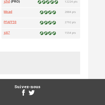
jchd
(PRO)
12224 pts
Micad
2884 pts
PFAFF59
2792 pts
jc67
1554 pts
Suivez-nous