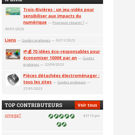
Trois-Rivières : un jeu-vidéo pour
sensibiliser aux impacts du
numérique
—
Pourquoi réparer ?
—
30/01/2026
Liens
—
Guides pratiques
— 02/11/2023
🌱💰 70 idées éco-responsables pour
économiser 1000€ par an
—
Guides
pratiques
— 22/09/2023
Pièces détachées électroménager :
tous les sites
—
Guides pratiques
—
27/01/2023
TOP CONTRIBUTEURS
Voir tous
omega7
43110 pts