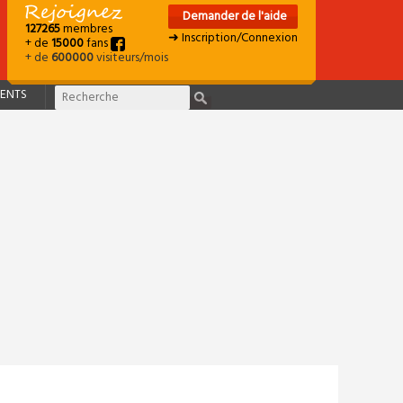
Demander de l'aide
127265
membres
➜ Inscription/Connexion
+ de
15000
fans
+ de
600000
visiteurs/mois
ENTS