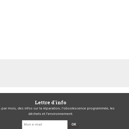
Lettre d'info
is par mois, des infos sur la réparation, l'obsolescence programmée, les
déchets et l'environnement.
OK