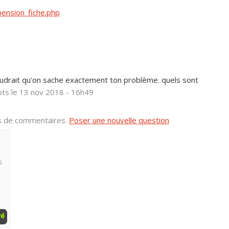
pension_fiche.php
 faudrait qu'on sache exactement ton problème. quels sont
pts
le 13 nov 2018 - 16h49
us de commentaires.
Poser une nouvelle question
5
ré