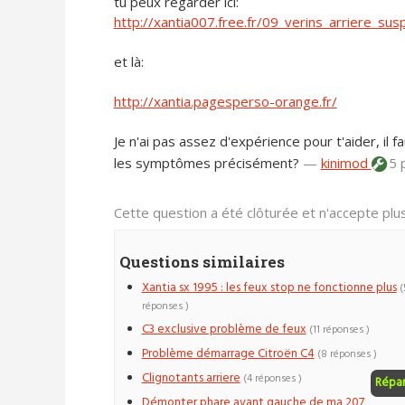
tu peux regarder ici:
http://xantia007.free.fr/09_verins_arriere_sus
et là:
http://xantia.pagesperso-orange.fr/
Je n'ai pas assez d'expérience pour t'aider, il
les symptômes précisément?
—
kinimod
5 
Cette question a été clôturée et n'accepte pl
Questions similaires
Xantia sx 1995 : les feux stop ne fonctionne plus
(
réponses )
C3 exclusive problème de feux
(11 réponses )
Problème démarrage Citroën C4
(8 réponses )
Clignotants arriere
(4 réponses )
Répa
Démonter phare avant gauche de ma 207