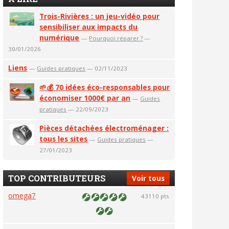
Trois-Rivières : un jeu-vidéo pour
sensibiliser aux impacts du
numérique
—
Pourquoi réparer ?
—
30/01/2026
Liens
—
Guides pratiques
— 02/11/2023
🌱💰 70 idées éco-responsables pour
économiser 1000€ par an
—
Guides
pratiques
— 22/09/2023
Pièces détachées électroménager :
tous les sites
—
Guides pratiques
—
27/01/2023
TOP CONTRIBUTEURS
Voir tous
omega7
43110 pts