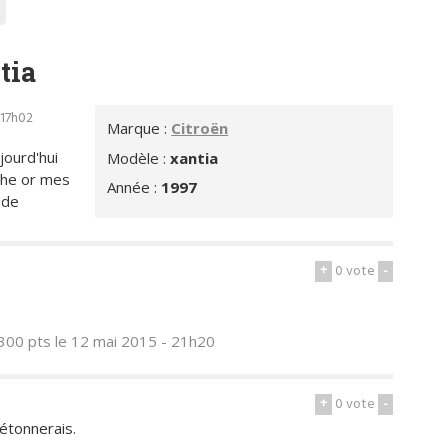
tia
 17h02
Marque :
Citroën
jourd'hui
Modèle :
xantia
che or mes
Année :
1997
 de
+
0
vote
-
300 pts
le 12 mai 2015 - 21h20
+
0
vote
-
'étonnerais.