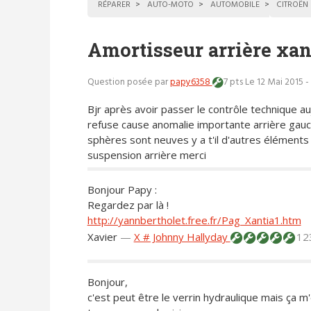
RÉPARER
AUTO-MOTO
AUTOMOBILE
CITROËN
Amortisseur arrière xan
Question posée par
papy6358
7 pts
Le 12 Mai 2015 -
Bjr après avoir passer le contrôle technique au
refuse cause anomalie importante arrière gau
sphères sont neuves y a t'il d'autres éléments
suspension arrière merci
Bonjour Papy :
Regardez par là !
http://yannbertholet.free.fr/Pag_Xantia1.htm
Xavier
—
X # Johnny Hallyday
12
Bonjour,
c'est peut être le verrin hydraulique mais ça m