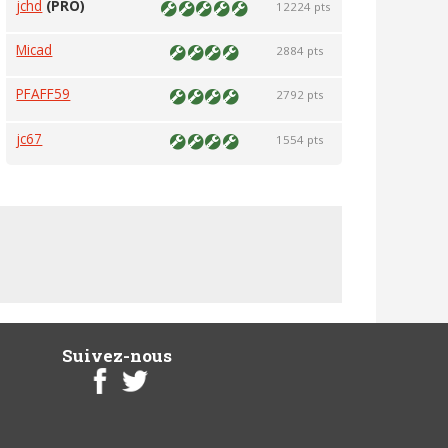
jchd
(PRO)
12224 pts
Micad
2884 pts
PFAFF59
2792 pts
jc67
1554 pts
Suivez-nous