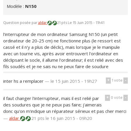
Modèle :
N150
Question posée par
aldar
21 pts
Le 15 Juin 2015 - 11h41
l'interrupteur de mon ordinateur Samsung N150 (un petit
ordinateur de 20-25 cm) ne fonctionne plus (le ressort est
cassé et il n'y a plus de déclic), mais lorsque je le manipule
avec un tourne vis, après avoir entrouvert l'ordinateur en
déclipsant le socle, il allume l'ordinateur; il est relié avec des
fils soudés et je ne sais nu ne peux faire de soudure
+
1
vote
-
inter hs a remplacer
—
le 15 juin 2015 - 19h27
+
0
vote
-
il faut changer l'interrupteur, mais il est relié par
des soudures que je ne peux pas faire; j'aimerais
donc qu'on m'indique un réparateur sérieux et pas cher merci
—
aldar
21 pts
le 16 juin 2015 - 09h20