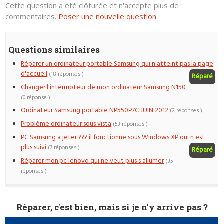
Cette question a été clôturée et n'accepte plus de
commentaires.
Poser une nouvelle question
Questions similaires
Réparer un ordinateur portable Samsung qui n'atteint pas la page
d'accueil
(18 réponses )
Réparé
Changer l'interrupteur de mon ordinateur Samsung N150
(0 réponse )
Ordinateur Samsung portable NP550P7C JUIN 2012
(2 réponses )
Problème ordinateur sous vista
(53 réponses )
PC Samsung a jeter ??? il fonctionne sous Windows XP qui n est
plus suivi
(7 réponses )
Réparé
Réparer mon.pc lenovo qui ne veut plus s allumer
(35
réponses )
Réparer, c'est bien, mais si je n'y arrive pas ?