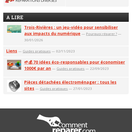
RÉPARATIONS DIVERSES
A LIRE
Trois-Rivières : un jeu-vidéo pour sensibiliser
aux impacts du numérique
—
Pourquoi réparer ?
—
30/01/2026
Liens
—
Guides pratiques
— 02/11/2023
🌱💰 70 idées éco-responsables pour économiser
1000€ par an
—
Guides pratiques
— 22/09/2023
Pièces détachées électroménager : tous les
sites
—
Guides pratiques
— 27/01/2023