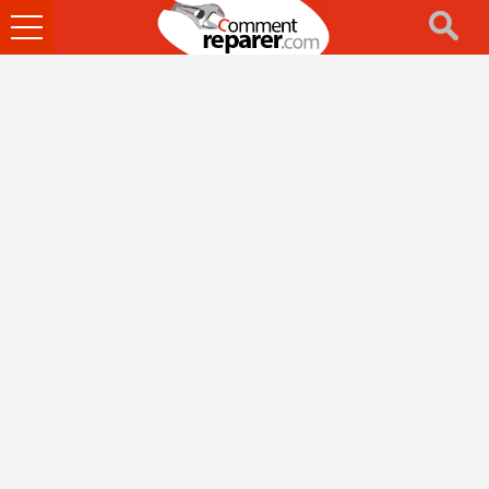
Ouvrir
le
menu