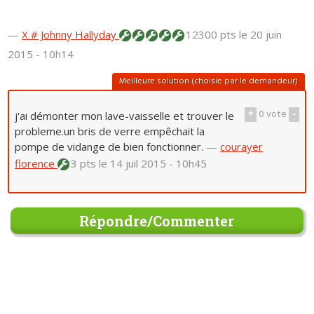
—
X # Johnny Hallyday
12300 pts
le 20 juin
2015 - 10h14
Meilleure solution (choisie par le demandeur)
+
0
vote
-
j'ai démonter mon lave-vaisselle et trouver le
probleme.un bris de verre empêchait la
pompe de vidange de bien fonctionner.
—
courayer
florence
3 pts
le 14 juil 2015 - 10h45
Répondre/Commenter