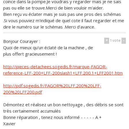
coince dans la pompe.Je voudrais y regarder mais je ne sais
pas ou elle se trouve.Merci de bien vouloir m'aider.
Bien reçu vu éclater mais je suis pas une pros des schémas
.Si vous pouviez m'indiqué de quel cote il faut regarder et me
dire le numéro sur le schémas .Merci d'avance.
+
1
vote
-
Bonjour Courayer :
Quoi de mieux qu'un éclaté de la machine , de
plus offert gracieusement !
http://pieces-detachees.sogedis.fr/marque-FAGOR-
reference-LFF-200+LFF-200slash1+LFF.200.1+LFF2001.htm
http://pdf.sogedis.fr/FAGOR%20LFF.200%20LFF-
200%20LFF200.pdf
Démontez et réalisez un bon nettoyage , des débris se sont
très certainement accumulés
Bonne réparation , tenez nous informé - - - - - A +
Xavier