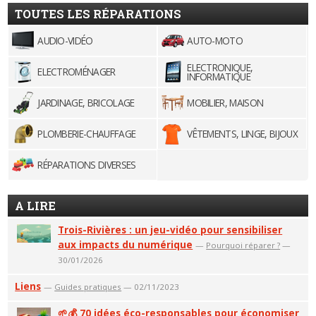
TOUTES LES RÉPARATIONS
AUDIO-VIDÉO
AUTO-MOTO
ELECTRONIQUE,
ELECTROMÉNAGER
INFORMATIQUE
JARDINAGE, BRICOLAGE
MOBILIER, MAISON
PLOMBERIE-CHAUFFAGE
VÊTEMENTS, LINGE, BIJOUX
RÉPARATIONS DIVERSES
A LIRE
Trois-Rivières : un jeu-vidéo pour sensibiliser
aux impacts du numérique
—
Pourquoi réparer ?
—
30/01/2026
Liens
—
Guides pratiques
— 02/11/2023
🌱💰 70 idées éco-responsables pour économiser