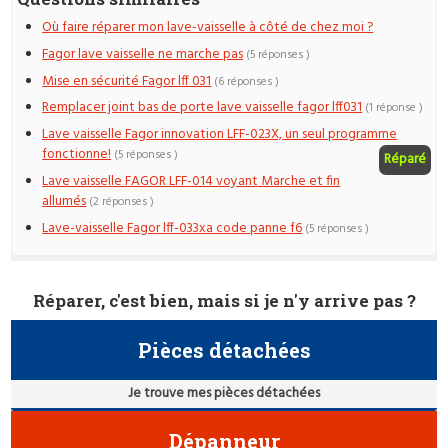
Où faire réparer mon lave-vaisselle à côté de chez moi ?
Fagor lave vaisselle ne marche pas
(5 réponses )
Mise en sécurité Fagor lff 031
(6 réponses )
Remplacer joint bas de porte lave vaisselle fagor lff031
(1 réponse )
Lave vaisselle Fagor innovation LFF-023X, un seul programme
fonctionne!
(5 réponses )
Réparé
Lave vaisselle FAGOR LFF-014 voyant Marche et fin
allumés
(2 réponses )
Lave-vaisselle Fagor lff-033xa code panne f6
(5 réponses )
Réparer, c'est bien, mais si je n'y arrive pas ?
Pièces détachées
Je trouve mes pièces détachées
Dépanneur