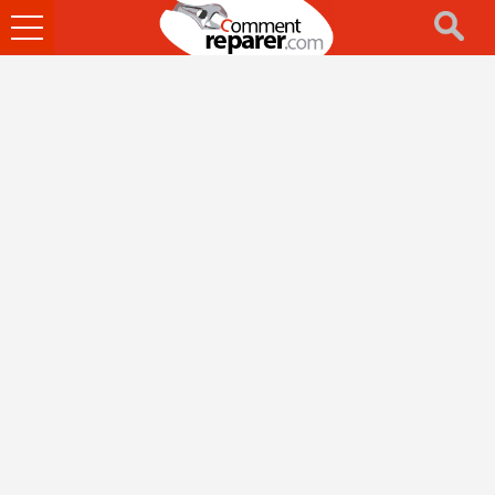
Ouvrir
le
menu