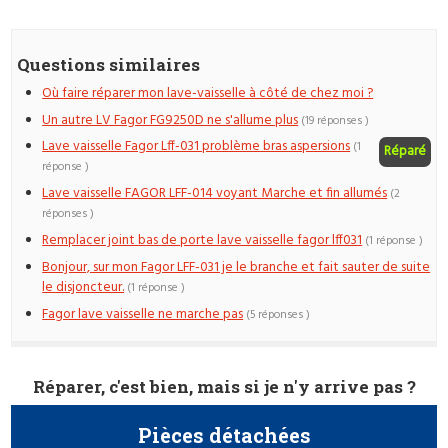
Questions similaires
Où faire réparer mon lave-vaisselle à côté de chez moi ?
Un autre LV Fagor FG9250D ne s'allume plus
(19 réponses )
Lave vaisselle Fagor Lff-031 problème bras aspersions
(1
Réparé
réponse )
Lave vaisselle FAGOR LFF-014 voyant Marche et fin allumés
(2
réponses )
Remplacer joint bas de porte lave vaisselle fagor lff031
(1 réponse )
Bonjour, sur mon Fagor LFF-031 je le branche et fait sauter de suite
le disjoncteur.
(1 réponse )
Fagor lave vaisselle ne marche pas
(5 réponses )
Réparer, c'est bien, mais si je n'y arrive pas ?
Pièces détachées