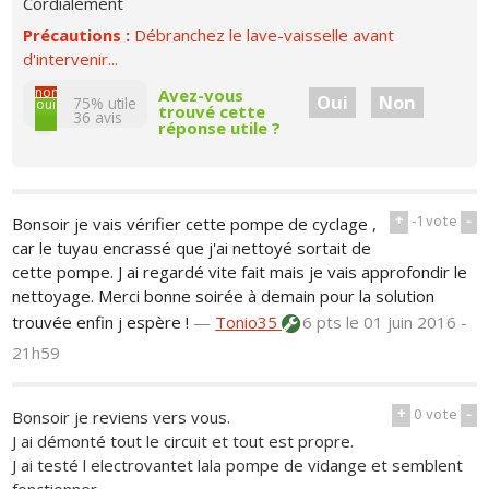
Cordialement
Précautions :
Débranchez le lave-vaisselle avant
d'intervenir...
non
Avez-vous
Oui
Non
75% utile
oui
trouvé cette
36
avis
réponse utile ?
+
-1
vote
-
Bonsoir je vais vérifier cette pompe de cyclage ,
car le tuyau encrassé que j'ai nettoyé sortait de
cette pompe. J ai regardé vite fait mais je vais approfondir le
nettoyage. Merci bonne soirée à demain pour la solution
trouvée enfin j espère !
—
Tonio35
6 pts
le 01 juin 2016 -
21h59
+
0
vote
-
Bonsoir je reviens vers vous.
J ai démonté tout le circuit et tout est propre.
J ai testé l electrovantet lala pompe de vidange et semblent
fonctionner.