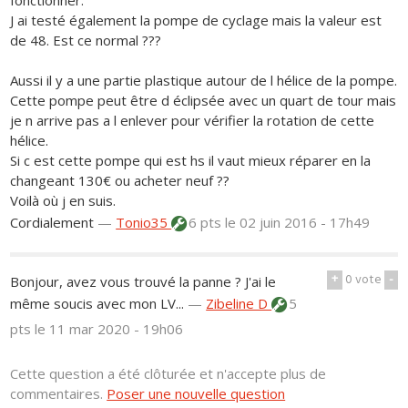
J ai testé également la pompe de cyclage mais la valeur est
de 48. Est ce normal ???
Aussi il y a une partie plastique autour de l hélice de la pompe.
Cette pompe peut être d éclipsée avec un quart de tour mais
je n arrive pas a l enlever pour vérifier la rotation de cette
hélice.
Si c est cette pompe qui est hs il vaut mieux réparer en la
changeant 130€ ou acheter neuf ??
Voilà où j en suis.
Cordialement
—
Tonio35
6 pts
le 02 juin 2016 - 17h49
+
0
vote
-
Bonjour, avez vous trouvé la panne ? J'ai le
même soucis avec mon LV...
—
Zibeline D
5
pts
le 11 mar 2020 - 19h06
Cette question a été clôturée et n'accepte plus de
commentaires.
Poser une nouvelle question