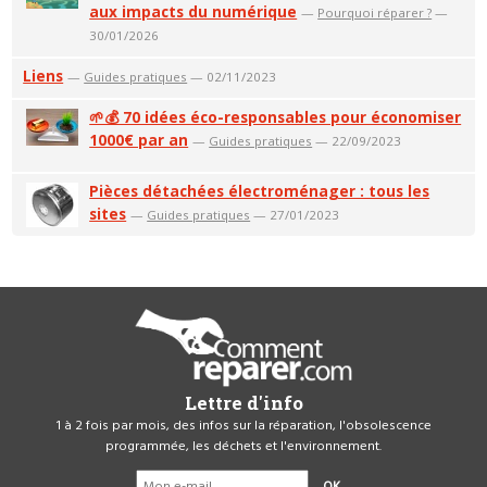
aux impacts du numérique
—
Pourquoi réparer ?
—
30/01/2026
Liens
—
Guides pratiques
— 02/11/2023
🌱💰 70 idées éco-responsables pour économiser
1000€ par an
—
Guides pratiques
— 22/09/2023
Pièces détachées électroménager : tous les
sites
—
Guides pratiques
— 27/01/2023
Lettre d'info
1 à 2 fois par mois, des infos sur la réparation, l'obsolescence
programmée, les déchets et l'environnement.