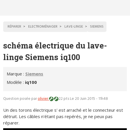
RÉPARER
ELECTROMÉNAGER
LAVE-LINGE
SIEMENS
schéma électrique du lave-
linge Siemens iq100
Marque :
Siemens
Modèle :
iq100
Question posée par
olivier
22 pts
Le 20 Juin 2015 - 11h48
Un des torons électrique s' est arraché et le connecteur est
détruit. Les câbles n'étant pas repérés, je ne peux pas
réparer.