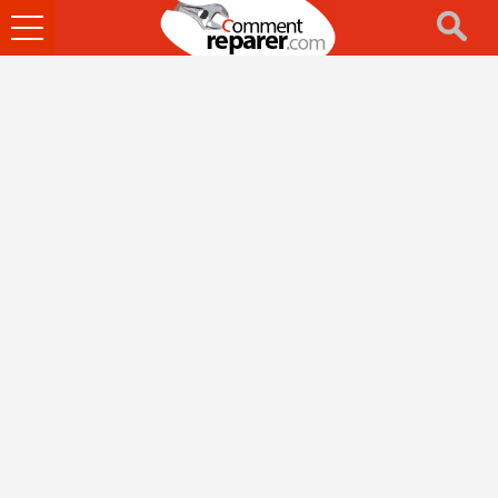
Ouvrir
le
menu