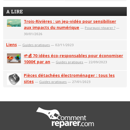
A LIRE
Trois-Rivières : un jeu-vidéo pour sensibiliser
aux impacts du numérique
—
Pourquoi réparer ?
—
30/01/2026
Liens
—
Guides pratiques
— 02/11/2023
🌱💰 70 idées éco-responsables pour économiser
1000€ par an
—
Guides pratiques
— 22/09/2023
Pièces détachées électroménager : tous les
sites
—
Guides pratiques
— 27/01/2023