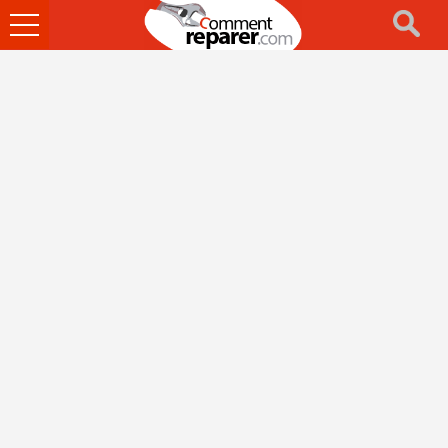
Ouvrir
le
menu