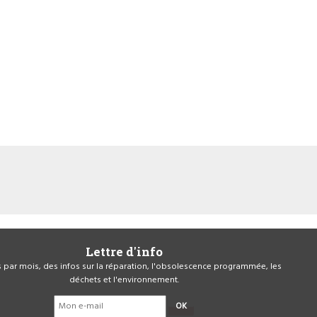
Lettre d'info
is par mois, des infos sur la réparation, l'obsolescence programmée, les
déchets et l'environnement.
OK