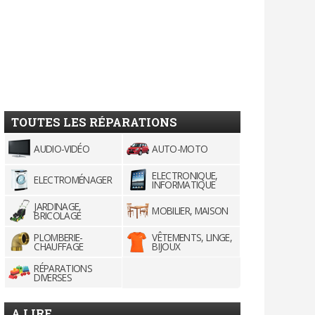
TOUTES LES RÉPARATIONS
AUDIO-VIDÉO
AUTO-MOTO
ELECTRONIQUE,
ELECTROMÉNAGER
INFORMATIQUE
JARDINAGE,
MOBILIER, MAISON
BRICOLAGE
PLOMBERIE-
VÊTEMENTS, LINGE,
CHAUFFAGE
BIJOUX
RÉPARATIONS
DIVERSES
A LIRE