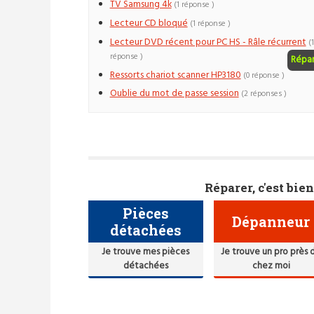
TV Samsung 4k
(1 réponse )
Lecteur CD bloqué
(1 réponse )
Lecteur DVD récent pour PC HS - Râle récurrent
(1
réponse )
Répa
Ressorts chariot scanner HP3180
(0 réponse )
Oublie du mot de passe session
(2 réponses )
Réparer, c'est bien
Pièces
Dépanneur
détachées
Je trouve mes pièces
Je trouve un pro près 
détachées
chez moi