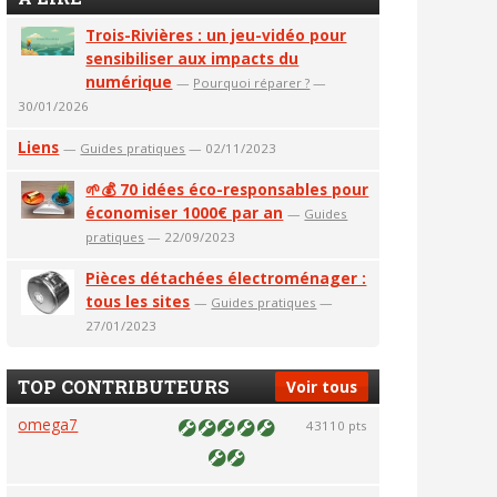
Trois-Rivières : un jeu-vidéo pour
sensibiliser aux impacts du
numérique
—
Pourquoi réparer ?
—
30/01/2026
Liens
—
Guides pratiques
— 02/11/2023
🌱💰 70 idées éco-responsables pour
économiser 1000€ par an
—
Guides
pratiques
— 22/09/2023
Pièces détachées électroménager :
tous les sites
—
Guides pratiques
—
27/01/2023
TOP CONTRIBUTEURS
Voir tous
omega7
43110 pts