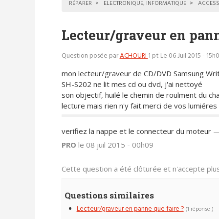
RÉPARER
ELECTRONIQUE, INFORMATIQUE
ACCESS
Lecteur/graveur en pann
Question posée par
ACHOURI
1 pt
Le 06 Juil 2015 - 15h
mon lecteur/graveur de CD/DVD Samsung Wri
SH-S202 ne lit mes cd ou dvd, j'ai nettoyé
son objectif, huilé le chemin de roulment du ch
lecture mais rien n'y fait.merci de vos lumiéres
verifiez la nappe et le connecteur du moteur
PRO
le 08 juil 2015 - 00h09
Cette question a été clôturée et n'accepte pl
Questions similaires
Lecteur/graveur en panne que faire ?
(1 réponse )