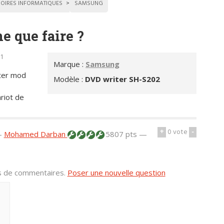
OIRES INFORMATIQUES
SAMSUNG
e que faire ?
01
Marque :
Samsung
ter mod
Modèle :
DVD writer SH-S202
ariot de
+
0
vote
-
—
Mohamed Darban
5807 pts —
us de commentaires.
Poser une nouvelle question