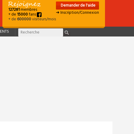
Demander de l'aide
127281
membres
➜ Inscription/Connexion
+ de
15000
fans
+ de
600000
visiteurs/mois
ENTS