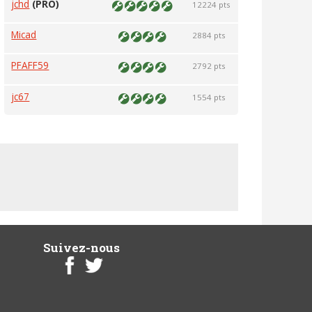
jchd
(PRO)
12224 pts
Micad
2884 pts
PFAFF59
2792 pts
jc67
1554 pts
Suivez-nous