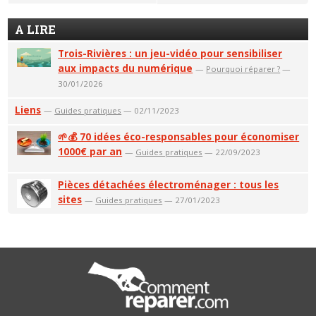
A LIRE
Trois-Rivières : un jeu-vidéo pour sensibiliser
aux impacts du numérique
—
Pourquoi réparer ?
—
30/01/2026
Liens
—
Guides pratiques
— 02/11/2023
🌱💰 70 idées éco-responsables pour économiser
1000€ par an
—
Guides pratiques
— 22/09/2023
Pièces détachées électroménager : tous les
sites
—
Guides pratiques
— 27/01/2023