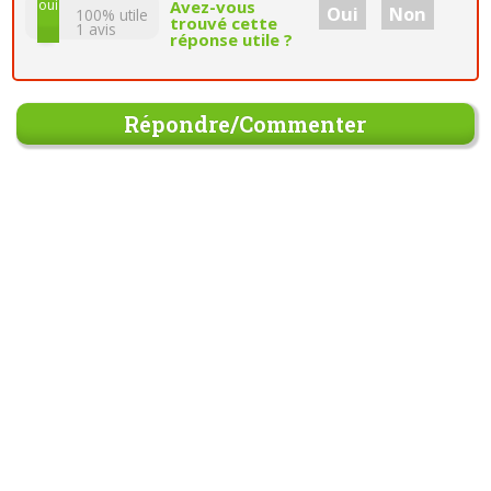
non
oui
Avez-vous
Oui
Non
100% utile
trouvé cette
1
avis
réponse utile ?
Répondre/Commenter