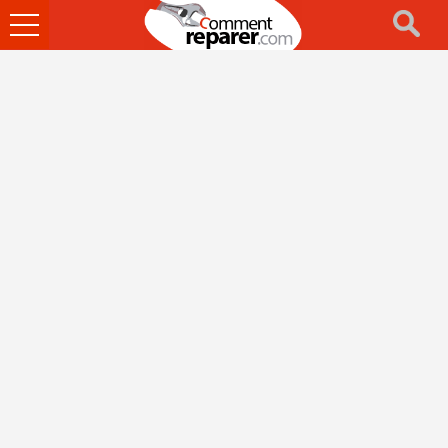
Ouvrir
le
menu