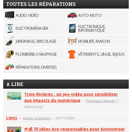
TOUTES LES RÉPARATIONS
AUDIO-VIDÉO
AUTO-MOTO
ELECTRONIQUE,
ELECTROMÉNAGER
INFORMATIQUE
JARDINAGE, BRICOLAGE
MOBILIER, MAISON
PLOMBERIE-CHAUFFAGE
VÊTEMENTS, LINGE, BIJOUX
RÉPARATIONS DIVERSES
A LIRE
Trois-Rivières : un jeu-vidéo pour sensibiliser
aux impacts du numérique
—
Pourquoi réparer ?
—
30/01/2026
Liens
—
Guides pratiques
— 02/11/2023
🌱💰 70 idées éco-responsables pour économiser