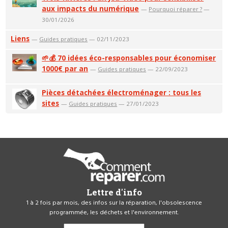
aux impacts du numérique
—
Pourquoi réparer ?
—
30/01/2026
Liens
—
Guides pratiques
— 02/11/2023
🌱💰 70 idées éco-responsables pour économiser
1000€ par an
—
Guides pratiques
— 22/09/2023
Pièces détachées électroménager : tous les
sites
—
Guides pratiques
— 27/01/2023
Lettre d'info
1 à 2 fois par mois, des infos sur la réparation, l'obsolescence
programmée, les déchets et l'environnement.