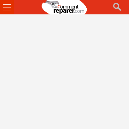
Ouvrir
le
menu