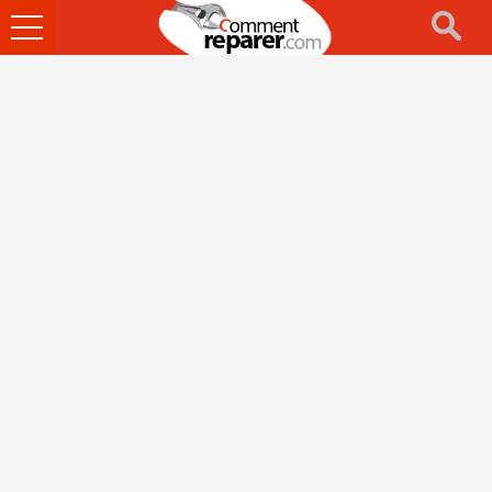
Ouvrir
le
menu