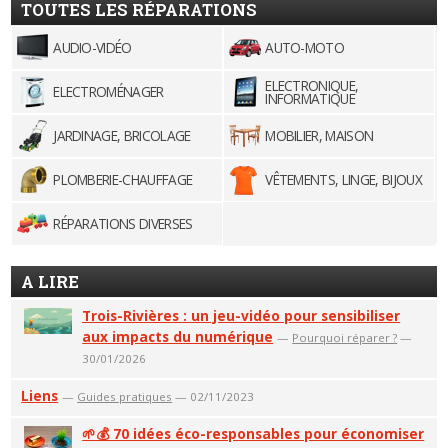
TOUTES LES RÉPARATIONS
AUDIO-VIDÉO
AUTO-MOTO
ELECTRONIQUE,
ELECTROMÉNAGER
INFORMATIQUE
JARDINAGE, BRICOLAGE
MOBILIER, MAISON
PLOMBERIE-CHAUFFAGE
VÊTEMENTS, LINGE, BIJOUX
RÉPARATIONS DIVERSES
A LIRE
Trois-Rivières : un jeu-vidéo pour sensibiliser
aux impacts du numérique
—
Pourquoi réparer ?
—
30/01/2026
Liens
—
Guides pratiques
— 02/11/2023
🌱💰 70 idées éco-responsables pour économiser