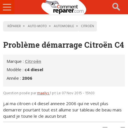
Ouvrir
le
menu
RÉPARER
AUTO-MOTO
AUTOMOBILE
CITROËN
Problème démarrage Citroën C4
Marque :
Citroën
Modèle :
c4 diesel
Année :
2006
Question posée par
maelys
1 pt
Le 07 Nov 2015 - 15h03
j,ai ma citroen c4 diesel anneee 2006 qui ne veut plus
demarrer pourtant tout est allume sur tableau de beau mais
quand je toune le cle aucun bruit