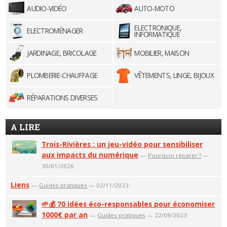
AUDIO-VIDÉO
AUTO-MOTO
ELECTRONIQUE,
ELECTROMÉNAGER
INFORMATIQUE
JARDINAGE, BRICOLAGE
MOBILIER, MAISON
PLOMBERIE-CHAUFFAGE
VÊTEMENTS, LINGE, BIJOUX
RÉPARATIONS DIVERSES
A LIRE
Trois-Rivières : un jeu-vidéo pour sensibiliser
aux impacts du numérique
—
Pourquoi réparer ?
—
30/01/2026
Liens
—
Guides pratiques
— 02/11/2023
🌱💰 70 idées éco-responsables pour économiser
1000€ par an
—
Guides pratiques
— 22/09/2023