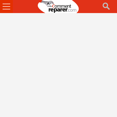
Ouvrir
le
menu