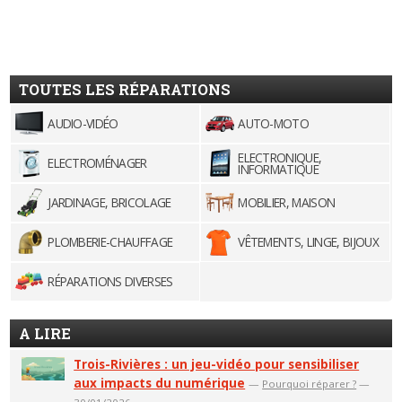
TOUTES LES RÉPARATIONS
AUDIO-VIDÉO
AUTO-MOTO
ELECTRONIQUE,
ELECTROMÉNAGER
INFORMATIQUE
JARDINAGE, BRICOLAGE
MOBILIER, MAISON
PLOMBERIE-CHAUFFAGE
VÊTEMENTS, LINGE, BIJOUX
RÉPARATIONS DIVERSES
A LIRE
Trois-Rivières : un jeu-vidéo pour sensibiliser
aux impacts du numérique
—
Pourquoi réparer ?
—