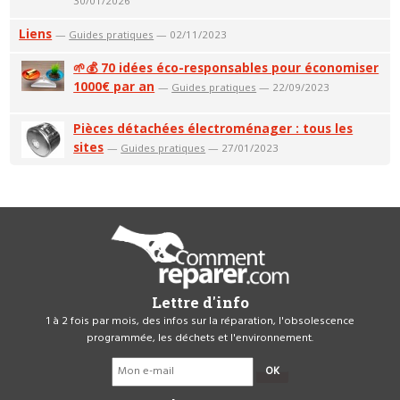
30/01/2026
Liens
—
Guides pratiques
— 02/11/2023
🌱💰 70 idées éco-responsables pour économiser
1000€ par an
—
Guides pratiques
— 22/09/2023
Pièces détachées électroménager : tous les
sites
—
Guides pratiques
— 27/01/2023
Lettre d'info
1 à 2 fois par mois, des infos sur la réparation, l'obsolescence
programmée, les déchets et l'environnement.
OK