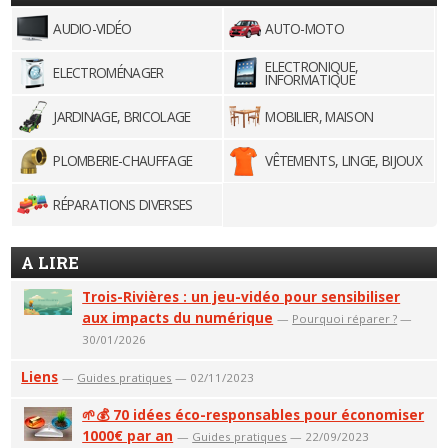
AUDIO-VIDÉO
AUTO-MOTO
ELECTRONIQUE,
ELECTROMÉNAGER
INFORMATIQUE
JARDINAGE, BRICOLAGE
MOBILIER, MAISON
PLOMBERIE-CHAUFFAGE
VÊTEMENTS, LINGE, BIJOUX
RÉPARATIONS DIVERSES
A LIRE
Trois-Rivières : un jeu-vidéo pour sensibiliser
aux impacts du numérique
—
Pourquoi réparer ?
—
30/01/2026
Liens
—
Guides pratiques
— 02/11/2023
🌱💰 70 idées éco-responsables pour économiser
1000€ par an
—
Guides pratiques
— 22/09/2023