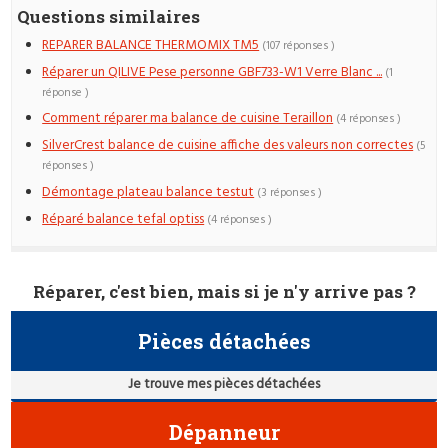
Questions similaires
REPARER BALANCE THERMOMIX TM5
(107 réponses )
Réparer un QILIVE Pese personne GBF733-W1 Verre Blanc ...
(1
réponse )
Comment réparer ma balance de cuisine Teraillon
(4 réponses )
SilverCrest balance de cuisine affiche des valeurs non correctes
(5
réponses )
Démontage plateau balance testut
(3 réponses )
Réparé balance tefal optiss
(4 réponses )
Réparer, c'est bien, mais si je n'y arrive pas ?
Pièces détachées
Je trouve mes pièces détachées
Dépanneur