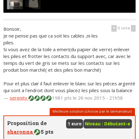
+
0
vote
-
Bonsoir,
Je ne pense pas que ca soit les cables ,ni les
piles.
Si vous avez de la toile a emeri(du papier de verre) enlever
les piles et frotter les contacts du support avec, car avec le
temps du vert de gris se mets sur les contacts sur les
produit bon marché( et des piles bon marché)
Pour et plus clair il faut enlever le blanc sur les piéces argenté
qui sont a l'endroit dont vous placez les piles sous la balance
—
serenity
1981 pts
le 26 nov 2015 - 21h58
Meilleure solution (choisie par le demandeur)
Proposition de
1 euro
Niveau : Débutant-e
sharonna
5 pts