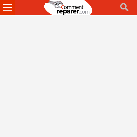
Ouvrir
le
menu