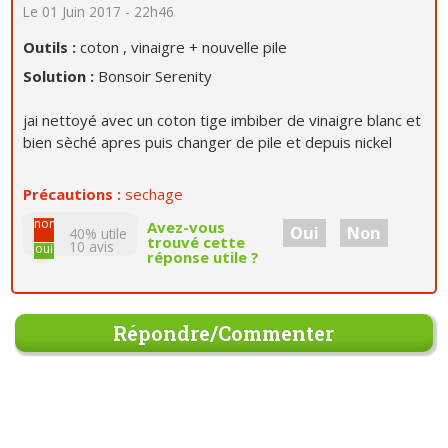
Le 01 Juin 2017 - 22h46
Outils :
coton , vinaigre + nouvelle pile
Solution :
Bonsoir Serenity
jai nettoyé avec un coton tige imbiber de vinaigre blanc et
bien sèché apres puis changer de pile et depuis nickel
Précautions :
sechage
non
Avez-vous
Oui
Non
40% utile
trouvé cette
10
avis
oui
réponse utile ?
Répondre/Commenter