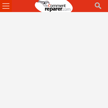
Ouvrir
le
menu