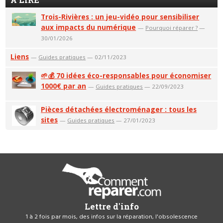
Trois-Rivières : un jeu-vidéo pour sensibiliser
aux impacts du numérique
—
Pourquoi réparer ?
—
30/01/2026
Liens
—
Guides pratiques
— 02/11/2023
🌱💰 70 idées éco-responsables pour économiser
1000€ par an
—
Guides pratiques
— 22/09/2023
Pièces détachées électroménager : tous les
sites
—
Guides pratiques
— 27/01/2023
Lettre d'info
1 à 2 fois par mois, des infos sur la réparation, l'obsolescence