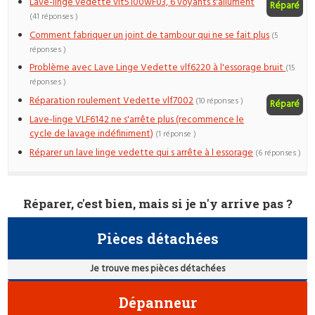
Lave-linge vedette vlt5100wF03, 6 voyants s'allument
Réparé
(41 réponses )
Comment fabriquer un joint de tambour qui ne se fait plus
(5
réponses )
Problème avec Lave Linge Vedette vlf6220 à l'essorage bruit
(15
réponses )
Réparation roulement Vedette vlf7002
(10 réponses )
Réparé
Lave-linge VLF6142 ne s'arrête plus (recommence le
cycle de lavage indéfiniment)
(1 réponse )
Réparer un lave linge vedette qui s arrête à l essorage
(6 réponses )
Réparer, c'est bien, mais si je n'y arrive pas ?
Pièces détachées
Je trouve mes pièces détachées
Dépanneur