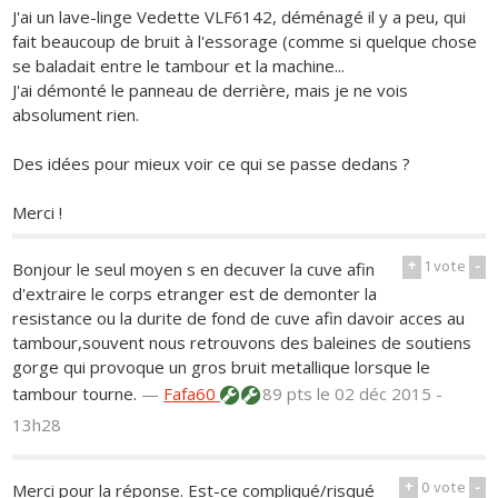
J'ai un lave-linge Vedette VLF6142, déménagé il y a peu, qui
fait beaucoup de bruit à l'essorage (comme si quelque chose
se baladait entre le tambour et la machine...
J'ai démonté le panneau de derrière, mais je ne vois
absolument rien.
Des idées pour mieux voir ce qui se passe dedans ?
Merci !
+
1
vote
-
Bonjour le seul moyen s en decuver la cuve afin
d'extraire le corps etranger est de demonter la
resistance ou la durite de fond de cuve afin davoir acces au
tambour,souvent nous retrouvons des baleines de soutiens
gorge qui provoque un gros bruit metallique lorsque le
tambour tourne.
—
Fafa60
89 pts
le 02 déc 2015 -
13h28
+
0
vote
-
Merci pour la réponse. Est-ce compliqué/risqué