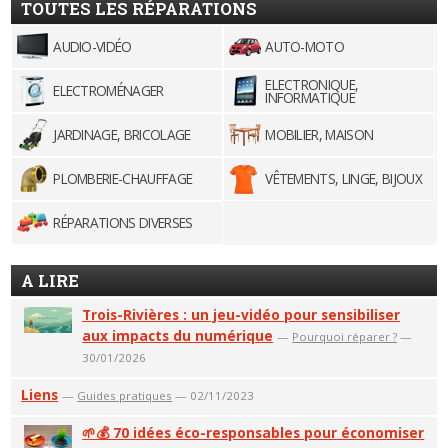
TOUTES LES RÉPARATIONS
AUDIO-VIDÉO
AUTO-MOTO
ELECTRONIQUE,
ELECTROMÉNAGER
INFORMATIQUE
JARDINAGE, BRICOLAGE
MOBILIER, MAISON
PLOMBERIE-CHAUFFAGE
VÊTEMENTS, LINGE, BIJOUX
RÉPARATIONS DIVERSES
A LIRE
Trois-Rivières : un jeu-vidéo pour sensibiliser
aux impacts du numérique
—
Pourquoi réparer ?
—
30/01/2026
Liens
—
Guides pratiques
— 02/11/2023
🌱💰 70 idées éco-responsables pour économiser