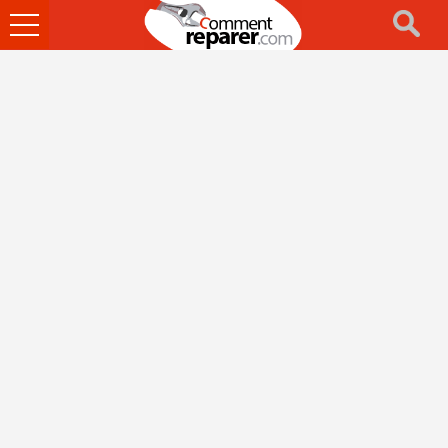
Ouvrir
le
menu