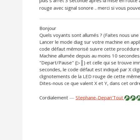
puis s arrêt 3 seconde apres la mise en route
rouge avec signal sonore .. merci si vous pouvez m
Bonjour
Quels voyants sont allumés ? (Faites nous u
Lancer le mode diag sur votre machine en appli
code défaut mémorisé suivre cette procédure 
Machine allumée depuis au moins 10 secondes
"Depart/Pause" (▷║) et celle qui se trouve im
secondes, le code défaut est indiqué par X cl
clignotements de la LED rouge de cette même
Dites-nous ce que valent X et Y, dans cet ordr
Cordialement
—
Stephane-Depan'Tout