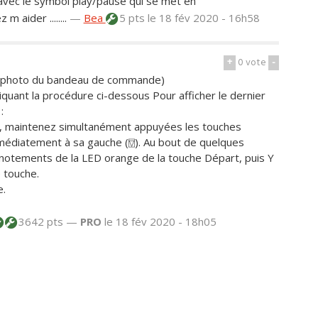
 avec le symbol play/pause qui se met en
 aider ........
—
Bea
5 pts
le 18 fév 2020 - 16h58
+
0
vote
-
ne photo du bandeau de commande)
quant la procédure ci-dessous Pour afficher le dernier
:
, maintenez simultanément appuyées les touches
médiatement à sa gauche (⍔). Au bout de quelques
ignotements de la LED orange de la touche Départ, puis Y
 touche.
e.
3642 pts —
PRO
le 18 fév 2020 - 18h05