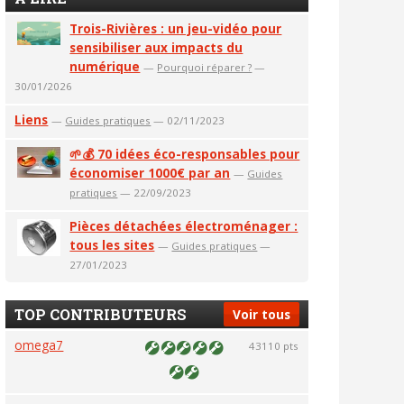
Trois-Rivières : un jeu-vidéo pour
sensibiliser aux impacts du
numérique
—
Pourquoi réparer ?
—
30/01/2026
Liens
—
Guides pratiques
— 02/11/2023
🌱💰 70 idées éco-responsables pour
économiser 1000€ par an
—
Guides
pratiques
— 22/09/2023
Pièces détachées électroménager :
tous les sites
—
Guides pratiques
—
27/01/2023
TOP CONTRIBUTEURS
Voir tous
omega7
43110 pts