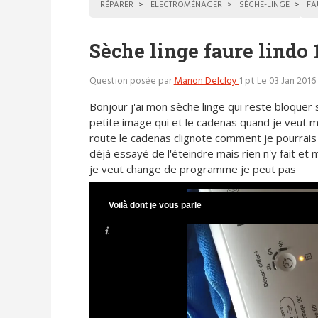
RÉPARER
ELECTROMÉNAGER
SÈCHE-LINGE
FA
Sèche linge faure lindo 
Question posée par
Marion Delcloy
1 pt
Le 03 Jan 2016 
Bonjour j'ai mon sèche linge qui reste bloquer 
petite image qui et le cadenas quand je veut 
route le cadenas clignote comment je pourrais f
déjà essayé de l'éteindre mais rien n'y fait e
je veut change de programme je peut pas
Voilà dont je vous parle