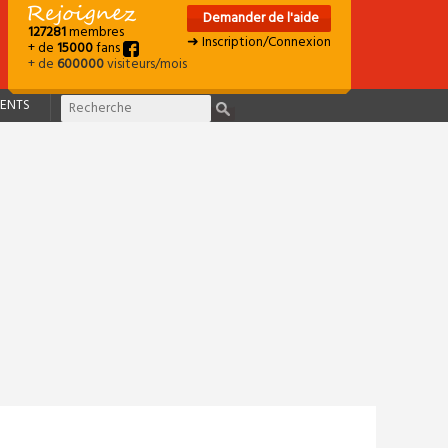
Demander de l'aide
127281
membres
➜ Inscription/Connexion
+ de
15000
fans
+ de
600000
visiteurs/mois
ENTS