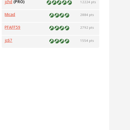
jchd
(PRO)
12224 pts
Micad
2884 pts
PFAFF59
2792 pts
jc67
1554 pts