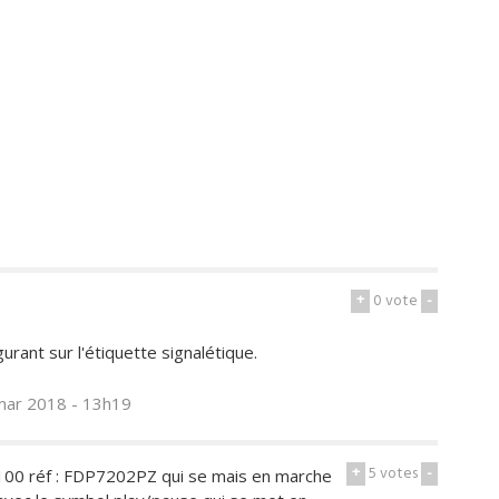
+
0
vote
-
gurant sur l'étiquette signalétique.
mar 2018 - 13h19
+
5
votes
-
o 100 réf : FDP7202PZ qui se mais en marche