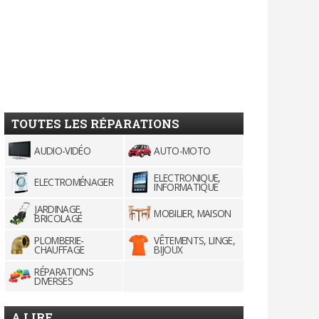
TOUTES LES RÉPARATIONS
AUDIO-VIDÉO
AUTO-MOTO
ELECTRONIQUE,
ELECTROMÉNAGER
INFORMATIQUE
JARDINAGE,
MOBILIER, MAISON
BRICOLAGE
PLOMBERIE-
VÊTEMENTS, LINGE,
CHAUFFAGE
BIJOUX
RÉPARATIONS
DIVERSES
A LIRE