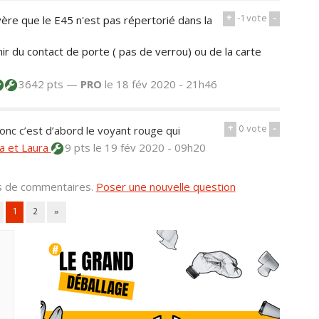
+
-1
vote
-
ère que le E45 n'est pas répertorié dans la
ir du contact de porte ( pas de verrou) ou de la carte
3642 pts —
PRO
le 18 fév 2020 - 21h46
+
0
vote
-
onc c’est d’abord le voyant rouge qui
a et Laura
9 pts
le 19 fév 2020 - 09h20
us de commentaires.
Poser une nouvelle question
1
2
»