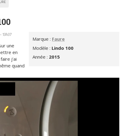
URE
100
- 13h37
Marque :
Faure
sur une
Modèle :
Lindo 100
mettre en
Année :
2015
aire j'ai
t même quand