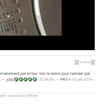
+
9
votes
-
ertainement par erreur. Voir la notice pour l'annuler par
.
—
jchd
12224 pts —
PRO
le 03 jan 2016 -
e : cliquez pour l'afficher