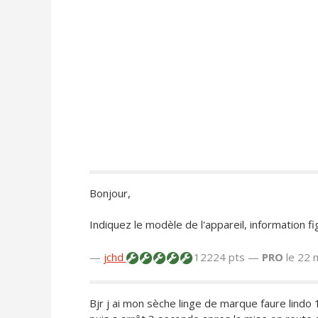
Bonjour,
Indiquez le modèle de l'appareil, information fi
—
jchd
12224 pts —
PRO
le 22 
Bjr j ai mon sèche linge de marque faure lind