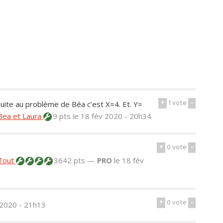
+
1
vote
-
uite au problème de Béa c’est X=4. Et. Y=
Bea et Laura
9 pts
le 18 fév 2020 - 20h34
+
0
vote
-
Tout
3642 pts —
PRO
le 18 fév
+
0
vote
-
 2020 - 21h13