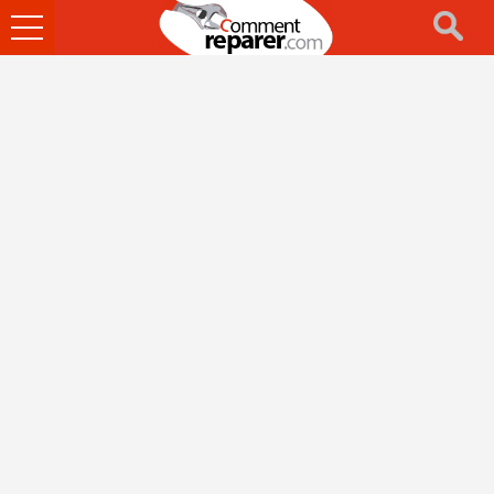
Ouvrir
le
menu