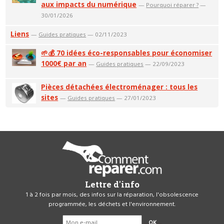
aux impacts du numérique
—
Pourquoi réparer ?
—
30/01/2026
Liens
—
Guides pratiques
— 02/11/2023
🌱💰 70 idées éco-responsables pour économiser
1000€ par an
—
Guides pratiques
— 22/09/2023
Pièces détachées électroménager : tous les
sites
—
Guides pratiques
— 27/01/2023
Lettre d'info
1 à 2 fois par mois, des infos sur la réparation, l'obsolescence
programmée, les déchets et l'environnement.
OK