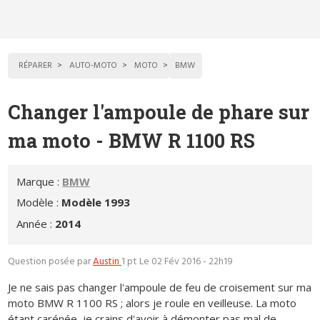
RÉPARER
AUTO-MOTO
MOTO
BMW
Changer l'ampoule de phare sur
ma moto - BMW R 1100 RS
Marque :
BMW
Modèle :
Modèle 1993
Année :
2014
Question posée par
Austin
1 pt
Le 02 Fév 2016 - 22h19
Je ne sais pas changer l'ampoule de feu de croisement sur ma
moto BMW R 1100 RS ; alors je roule en veilleuse. La moto
étant carénée, je crains d'avoir à démonter pas mal de