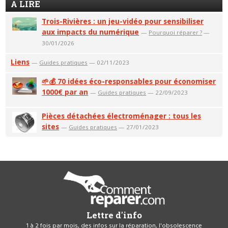
A LIRE
Trois-Rivières : un jeu-vidéo pour sensibiliser
aux impacts du numérique
—
Pourquoi réparer ?
—
30/01/2026
Liens
—
Guides pratiques
— 02/11/2023
🌱💰 70 idées éco-responsables pour économiser
1000€ par an
—
Guides pratiques
— 22/09/2023
Pièces détachées électroménager : tous les
sites
—
Guides pratiques
— 27/01/2023
Lettre d'info
1 à 2 fois par mois, des infos sur la réparation, l'obsolescence