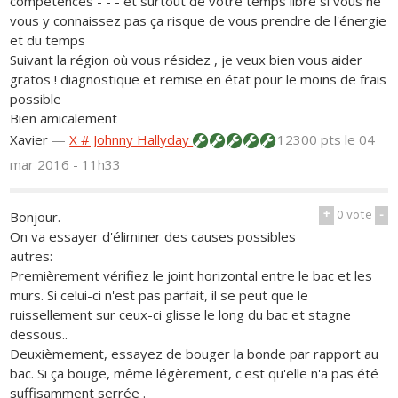
compétences - - - et surtout de votre temps libre si vous ne
vous y connaissez pas ça risque de vous prendre de l'énergie
et du temps
Suivant la région où vous résidez , je veux bien vous aider
gratos ! diagnostique et remise en état pour le moins de frais
possible
Bien amicalement
Xavier
—
X # Johnny Hallyday
12300 pts
le 04
mar 2016 - 11h33
+
0
vote
-
Bonjour.
On va essayer d'éliminer des causes possibles
autres:
Premièrement vérifiez le joint horizontal entre le bac et les
murs. Si celui-ci n'est pas parfait, il se peut que le
ruissellement sur ceux-ci glisse le long du bac et stagne
dessous..
Deuxièmement, essayez de bouger la bonde par rapport au
bac. Si ça bouge, même légèrement, c'est qu'elle n'a pas été
suffisamment serrée .