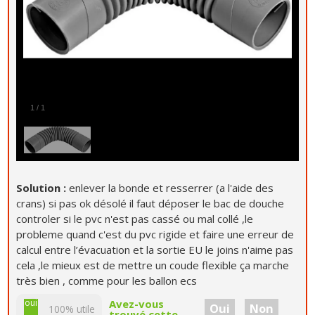
1
/
1
Solution :
enlever la bonde et resserrer (a l'aide des
crans) si pas ok désolé il faut déposer le bac de douche
controler si le pvc n'est pas cassé ou mal collé ,le
probleme quand c'est du pvc rigide et faire une erreur de
calcul entre l’évacuation et la sortie EU le joins n'aime pas
cela ,le mieux est de mettre un coude flexible ça marche
très bien , comme pour les ballon ecs
non
oui
Avez-vous
Oui
Non
100% utile
trouvé cette