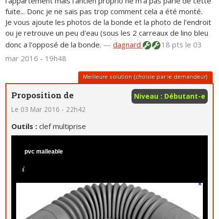
l'appartement mais l'ancien proprio ne m'a pas parlé de cette
fuite... Donc je ne sais pas trop comment cela a été monté.
Je vous ajoute les photos de la bonde et la photo de l'endroit
ou je retrouve un peu d'eau (sous les 2 carreaux de lino bleu
donc a l'opposé de la bonde.
—
dagnard
18 pts
le 03
mar 2016 - 19h48
Meilleure solution (choisie par le demandeur)
Proposition de
Niveau : Débutant-e
Le 03 Mar 2016 - 22h42
Outils :
clef multiprise
pvc malleable