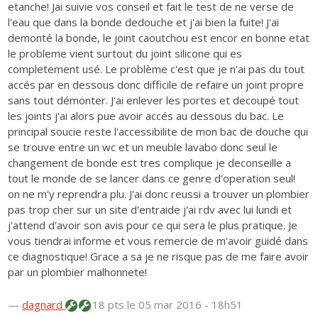
etanche! Jai suivie vos conseil et fait le test de ne verse de
l'eau que dans la bonde dedouche et j'ai bien la fuite! J'ai
demonté la bonde, le joint caoutchou est encor en bonne etat
le probleme vient surtout du joint silicone qui es
completement usé. Le problème c'est que je n'ai pas du tout
accés par en dessous donc difficile de refaire un joint propre
sans tout démonter. J'ai enlever les portes et decoupé tout
les joints j'ai alors pue avoir accés au dessous du bac. Le
principal soucie reste l'accessibilite de mon bac de douche qui
se trouve entre un wc et un meuble lavabo donc seul le
changement de bonde est tres complique je deconseille a
tout le monde de se lancer dans ce genre d'operation seul!
on ne m'y reprendra plu. J'ai donc reussi a trouver un plombier
pas trop cher sur un site d'entraide j'ai rdv avec lui lundi et
j'attend d'avoir son avis pour ce qui sera le plus pratique. Je
vous tiendrai informe et vous remercie de m'avoir guidé dans
ce diagnostique! Grace a sa je ne risque pas de me faire avoir
par un plombier malhonnete!
—
dagnard
18 pts
le 05 mar 2016 - 18h51