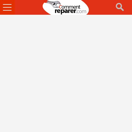
Ouvrir
le
menu