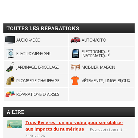
TOUTES LES RÉPARATIONS
AUDIO-VIDÉO
AUTO-MOTO
ELECTRONIQUE,
ELECTROMÉNAGER
INFORMATIQUE
JARDINAGE, BRICOLAGE
MOBILIER, MAISON
PLOMBERIE-CHAUFFAGE
VÊTEMENTS, LINGE, BIJOUX
RÉPARATIONS DIVERSES
A LIRE
Trois-Rivières : un jeu-vidéo pour sensibiliser
aux impacts du numérique
—
Pourquoi réparer ?
—
30/01/2026