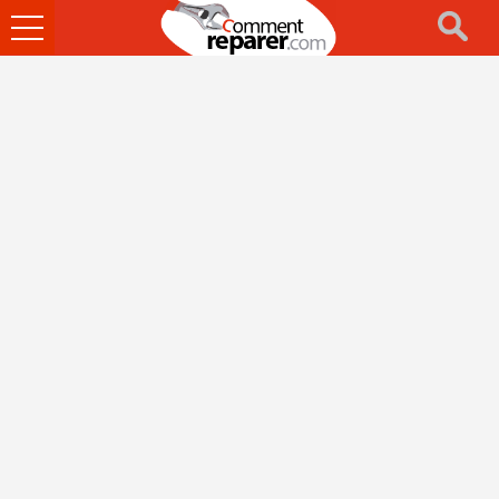
Ouvrir
le
menu