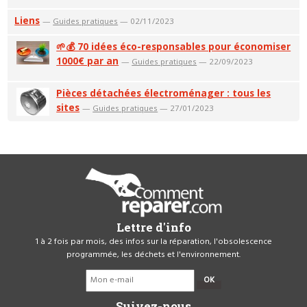
Liens
—
Guides pratiques
— 02/11/2023
🌱💰 70 idées éco-responsables pour économiser
1000€ par an
—
Guides pratiques
— 22/09/2023
Pièces détachées électroménager : tous les
sites
—
Guides pratiques
— 27/01/2023
Lettre d'info
1 à 2 fois par mois, des infos sur la réparation, l'obsolescence
programmée, les déchets et l'environnement.
OK
Suivez-nous