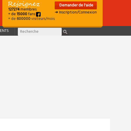
Demander de l'aide
127274
membres
➜ Inscription/Connexion
+ de
15000
fans
+ de
600000
visiteurs/mois
ENTS