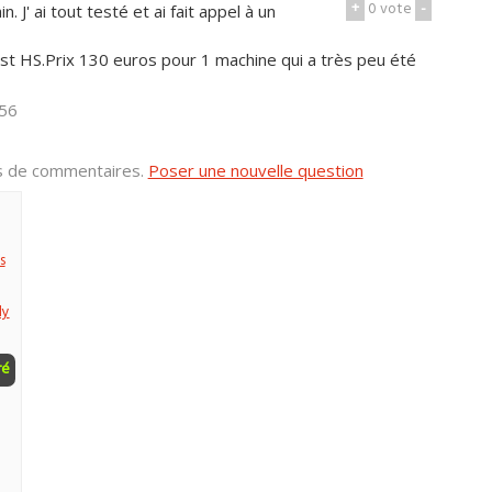
+
0
vote
-
 J' ai tout testé et ai fait appel à un
 est HS.Prix 130 euros pour 1 machine qui a très peu été
h56
us de commentaires.
Poser une nouvelle question
s
dy
ré