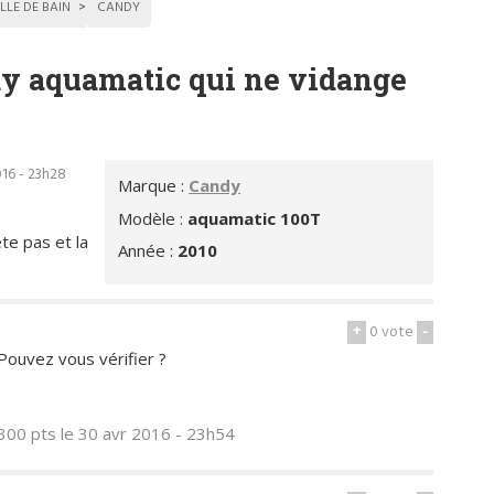
LLE DE BAIN
CANDY
dy aquamatic qui ne vidange
016 - 23h28
Marque :
Candy
Modèle :
aquamatic 100T
te pas et la
Année :
2010
+
0
vote
-
Pouvez vous vérifier ?
300 pts
le 30 avr 2016 - 23h54