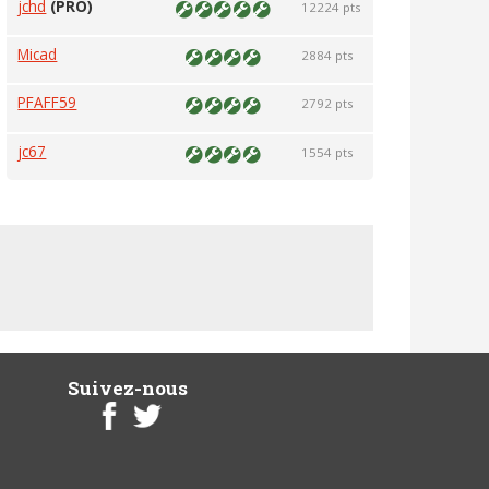
jchd
(PRO)
12224 pts
Micad
2884 pts
PFAFF59
2792 pts
jc67
1554 pts
Suivez-nous