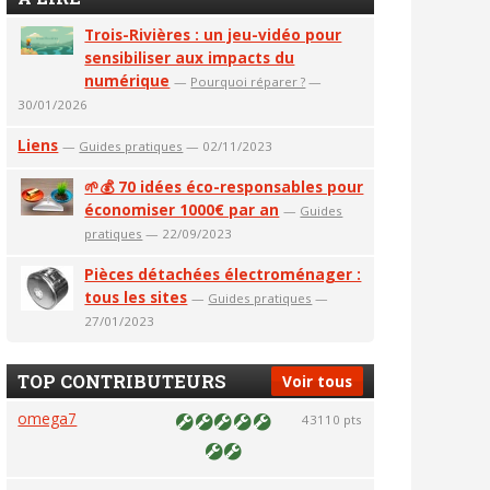
Trois-Rivières : un jeu-vidéo pour
sensibiliser aux impacts du
numérique
—
Pourquoi réparer ?
—
30/01/2026
Liens
—
Guides pratiques
— 02/11/2023
🌱💰 70 idées éco-responsables pour
économiser 1000€ par an
—
Guides
pratiques
— 22/09/2023
Pièces détachées électroménager :
tous les sites
—
Guides pratiques
—
27/01/2023
TOP CONTRIBUTEURS
Voir tous
omega7
43110 pts