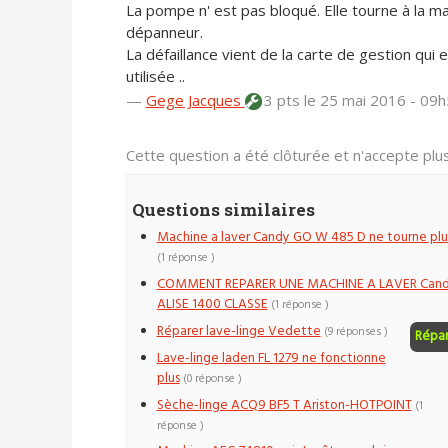
La pompe n' est pas bloqué. Elle tourne à la main.
dépanneur.
La défaillance vient de la carte de gestion qui
utilisée ..
—
Gege Jacques
3 pts
le 25 mai 2016 - 09
Cette question a été clôturée et n'accepte pl
Questions similaires
Machine a laver Candy GO W 485 D ne tourne plu
(1 réponse )
COMMENT REPARER UNE MACHINE A LAVER Can
ALISE 1400 CLASSE
(1 réponse )
Réparer lave-linge Vedette
(9 réponses )
Répa
Lave-linge laden FL 1279 ne fonctionne
plus
(0 réponse )
Sèche-linge ACQ9 BF5 T Ariston-HOTPOINT
(1
réponse )