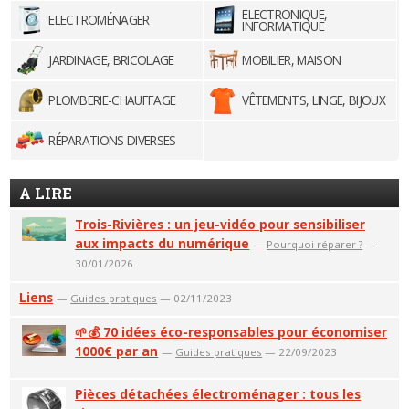
ELECTRONIQUE,
ELECTROMÉNAGER
INFORMATIQUE
JARDINAGE, BRICOLAGE
MOBILIER, MAISON
PLOMBERIE-CHAUFFAGE
VÊTEMENTS, LINGE, BIJOUX
RÉPARATIONS DIVERSES
A LIRE
Trois-Rivières : un jeu-vidéo pour sensibiliser
aux impacts du numérique
—
Pourquoi réparer ?
—
30/01/2026
Liens
—
Guides pratiques
— 02/11/2023
🌱💰 70 idées éco-responsables pour économiser
1000€ par an
—
Guides pratiques
— 22/09/2023
Pièces détachées électroménager : tous les