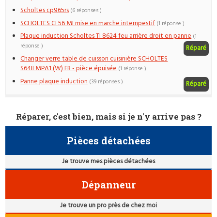
Scholtes cp965rs
(6 réponses )
SCHOLTES CI 56 MI mise en marche intempestif
(1 réponse )
Plaque induction Scholtes TI 8624 feu arrière droit en panne
(1
réponse )
Réparé
Changer verre table de cuisson cuisinière SCHOLTES
S64ILMPA1 (W) FR - pièce épuisée
(1 réponse )
Panne plaque induction
(39 réponses )
Réparé
Réparer, c'est bien, mais si je n'y arrive pas ?
Pièces détachées
Je trouve mes pièces détachées
Dépanneur
Je trouve un pro près de chez moi