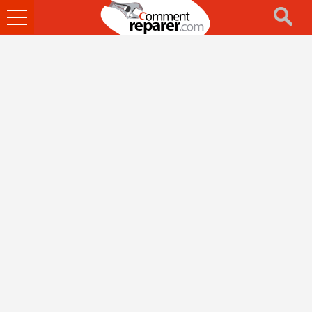
Ouvrir
le
menu