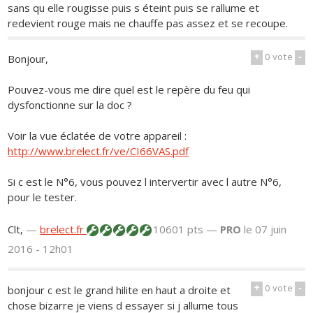
sans qu elle rougisse puis s éteint puis se rallume et
redevient rouge mais ne chauffe pas assez et se recoupe.
+
0
vote
-
Bonjour,
Pouvez-vous me dire quel est le repère du feu qui
dysfonctionne sur la doc ?
Voir la vue éclatée de votre appareil :
http://www.brelect.fr/ve/CI66VAS.pdf
Si c est le N°6, vous pouvez l intervertir avec l autre N°6,
pour le tester.
Clt,
—
brelect.fr
10601 pts —
PRO
le 07 juin
2016 - 12h01
+
0
vote
-
bonjour c est le grand hilite en haut a droite et
chose bizarre je viens d essayer si j allume tous