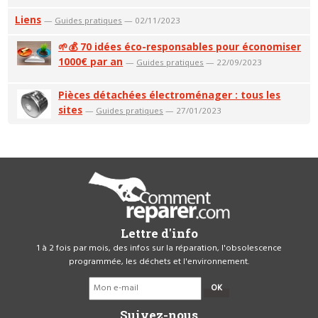
Liens
—
Guides pratiques
— 02/11/2023
🌱💰 70 idées éco-responsables pour économiser
1000€ par an
—
Guides pratiques
— 22/09/2023
Pièces détachées électroménager : tous les
sites
—
Guides pratiques
— 27/01/2023
Lettre d'info
1 à 2 fois par mois, des infos sur la réparation, l'obsolescence
programmée, les déchets et l'environnement.
OK
Suivez-nous