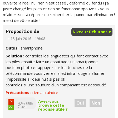
ouverte :à l'oeil nu, rien n'est cassé , déformé ou fendu ! j'ai
juste changé les piles et rien ne fonctionne !!pouvez - vous
m'aider :soit à réparer ou rechercher la panne par élimination !
merci de vôtre aide !
Proposition de
Niveau : Débutant-e
Le 13 Juin 2016 - 19h08
Outils :
smartphone
Solution :
contrôlez les languettes qui font contact avec
les piles ensuite faire un essai avec un smartphone
position photo et appuyez sur les touches de la
télécommande vous verrez la led infra-rouge s'allumer
(impossible a l'oeuil nu ) si pas ok
controlez si une soudure d'un compasant est dessoudé
Précautions :
rien a craindre
non
Avez-vous
Oui
Non
43% utile
trouvé cette
7
avis
oui
réponse utile ?