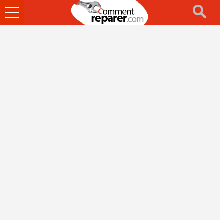
Ouvrir
le
menu