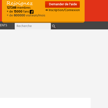
Demander de l'aide
127268
membres
➜ Inscription/Connexion
+ de
15000
fans
+ de
600000
visiteurs/mois
ENTS