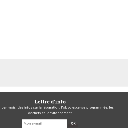
Lettre d'info
is par mois, des infos sur la réparation, l'obsolescence programmée, les
déchets et l'environnement.
OK