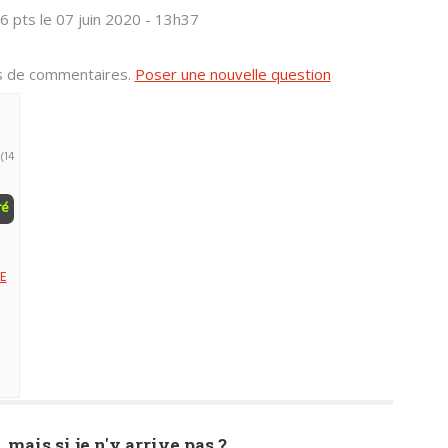
6 pts
le 07 juin 2020 - 13h37
us de commentaires.
Poser une nouvelle question
(14
ré
E
, mais si je n'y arrive pas ?