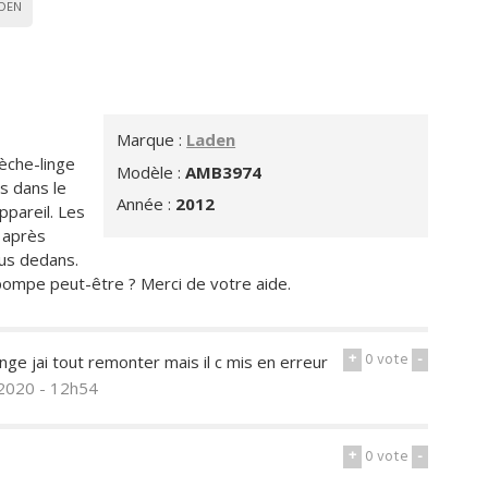
DEN
Marque :
Laden
èche-linge
Modèle :
AMB3974
s dans le
Année :
2012
ppareil. Les
 après
lus dedans.
ompe peut-être ? Merci de votre aide.
+
0
vote
-
nge jai tout remonter mais il c mis en erreur
 2020 - 12h54
+
0
vote
-