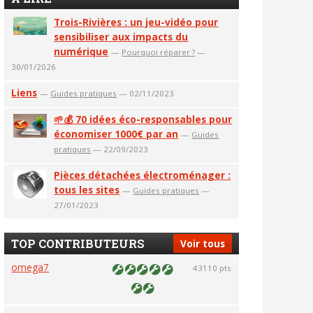
Trois-Rivières : un jeu-vidéo pour
sensibiliser aux impacts du
numérique
—
Pourquoi réparer ?
—
30/01/2026
Liens
—
Guides pratiques
— 02/11/2023
🌱💰 70 idées éco-responsables pour
économiser 1000€ par an
—
Guides
pratiques
— 22/09/2023
Pièces détachées électroménager :
tous les sites
—
Guides pratiques
—
27/01/2023
TOP CONTRIBUTEURS
Voir tous
omega7
43110 pts