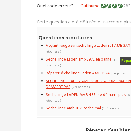
Quel code erreur?
—
Guillaume
283
Cette question a été clôturée et n'accepte pl
Questions similaires
Voyant rouge sur sèche linge Laden réf AMB 3771
réponses )
Sèche linge Laden amb 3972 en panne
(9
Répa
réponses )
Réparer sèche linge Laden AMB 3974
(0 réponse )
SECHE LINGE LADEN AMB 3800 S ALLUME MAIS N
DEMARRE PAS
(5 réponses )
Sèche linge LADEN AMB 4871 ne démarre plus.
(6
réponses )
Seche linge amb 3871 seche mal
(2 réponses )
Réparer, c'est bien