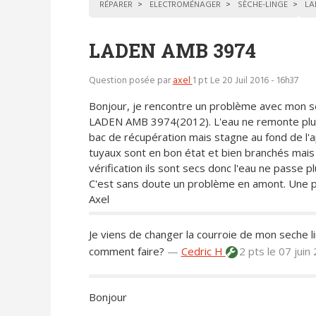
RÉPARER
ELECTROMÉNAGER
SÈCHE-LINGE
LA
LADEN AMB 3974
Question posée par
axel
1 pt
Le 20 Juil 2016 - 16h37
Bonjour, je rencontre un problème avec mon s
LADEN AMB 3974(2012). L'eau ne remonte plu
bac de récupération mais stagne au fond de l'a
tuyaux sont en bon état et bien branchés mais
vérification ils sont secs donc l'eau ne passe p
C'est sans doute un problème en amont. Une p
Axel
Je viens de changer la courroie de mon seche li
comment faire?
—
Cedric H
2 pts
le 07 juin
Bonjour