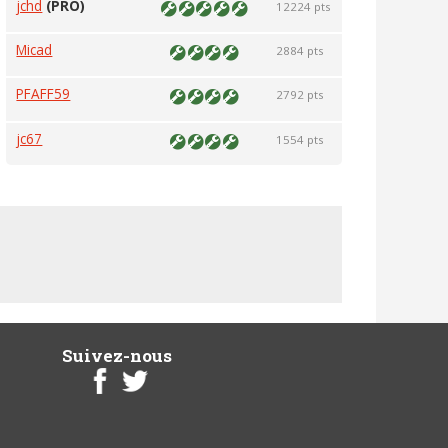
jchd
(PRO)
12224 pts
Micad
2884 pts
PFAFF59
2792 pts
jc67
1554 pts
Suivez-nous