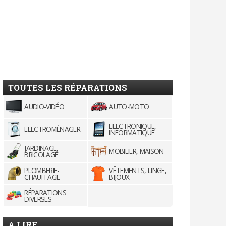
TOUTES LES RÉPARATIONS
AUDIO-VIDÉO
AUTO-MOTO
ELECTRONIQUE,
ELECTROMÉNAGER
INFORMATIQUE
JARDINAGE,
MOBILIER, MAISON
BRICOLAGE
PLOMBERIE-
VÊTEMENTS, LINGE,
CHAUFFAGE
BIJOUX
RÉPARATIONS
DIVERSES
A LIRE