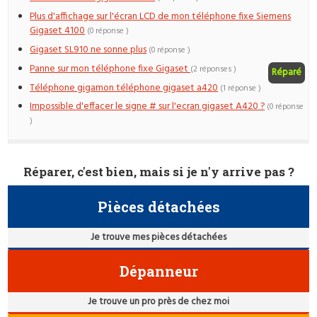
Plus d'affichage sur l'écran LCD de mon téléphone fixe Siemens
Gigaset 4100
(0 réponse )
Gigaset SL910 ne sonne plus
(0 réponse )
Panne sur mon téléphone fixe Gigaset
(2 réponses )
Réparé
Téléphone gigamon téléphone gigaset a420
(1 réponse )
Impossible d'effacer le signe # sur l'ecran gigaset A420 ?
(0 réponse
)
Réparer, c'est bien, mais si je n'y arrive pas ?
Pièces détachées
Je trouve mes pièces détachées
Dépanneur
Je trouve un pro près de chez moi