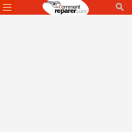
Ouvrir
le
menu