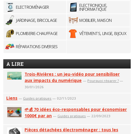
ELECTRONIQUE,
ELECTROMÉNAGER
INFORMATIQUE
JARDINAGE, BRICOLAGE
MOBILIER, MAISON
PLOMBERIE-CHAUFFAGE
VÊTEMENTS, LINGE, BIJOUX
RÉPARATIONS DIVERSES
A LIRE
Trois-Rivières : un jeu-vidéo pour sensibiliser
aux impacts du numérique
—
Pourquoi réparer ?
—
30/01/2026
Liens
—
Guides pratiques
— 02/11/2023
🌱💰 70 idées éco-responsables pour économiser
1000€ par an
—
Guides pratiques
— 22/09/2023
Pièces détachées électroménager : tous les