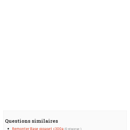
Questions similaires
Remonter Base gigaset c300a
(0 réponse )